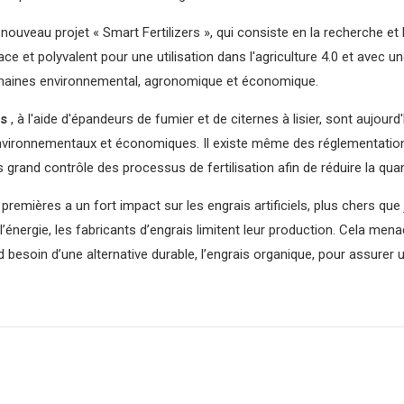
n nouveau projet « Smart Fertilizers », qui consiste en la recherche e
ace et polyvalent pour une utilisation dans l'agriculture 4.0 et avec un
s domaines environnemental, agronomique et économique.
ls
, à l'aide d'épandeurs de fumier et de citernes à lisier, sont aujou
s environnementaux et économiques. Il existe même des réglementati
grand contrôle des processus de fertilisation afin de réduire la quan
mières a un fort impact sur les engrais artificiels, plus chers que
énergie, les fabricants d’engrais limitent leur production. Cela menac
d besoin d’une alternative durable, l’engrais organique, pour assurer