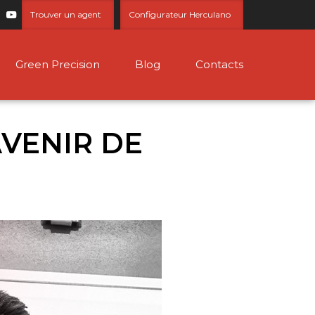
Trouver un agent
Configurateur Herculano
Green Precision
Blog
Contacts
AVENIR DE