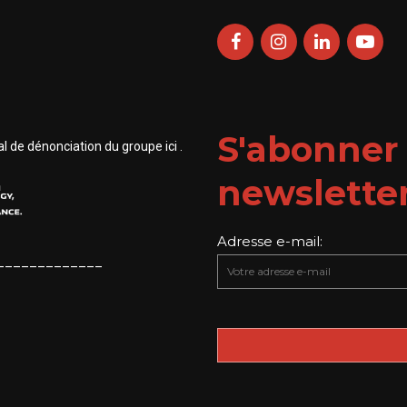
S'abonner 
 de dénonciation du groupe ici .
newslette
Adresse e-mail:
_____________