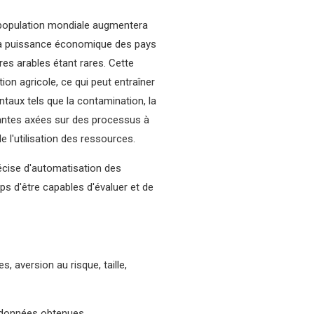
la population mondiale augmentera
e la puissance économique des pays
res arables étant rares. Cette
on agricole, ce qui peut entraîner
taux tels que la contamination, la
ovantes axées sur des processus à
e l'utilisation des ressources.
écise d'automatisation des
s d'être capables d'évaluer et de
 aversion au risque, taille,
es données obtenues.