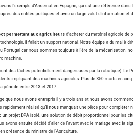
s avons l'exemple d'Ansemat en Espagne, qui est une référence dans 
auprès des entités politiques et avec un large volet d'information et
ect permettant aux agriculteurs
d’acheter du matériel agricole de 
 technologie, il fallait un support national. Notre équipe a du mal à 
 au Portugal car nous sommes toujours à l'ère de la mécanisation, 
arc machine.
nt des tâches potentiellement dangereuses par la robotique). Le Po
ents impliquant des machines agricoles. Plus de 350 morts en cinq a
la période entre 2013 et 2017.
ge que nous avons entrepris il y a trois ans et nous avons commencé
s rapidement réalisé qu'il nous manquait une pièce pour compléter 
 un projet DPA isolé, une solution de débit proportionnel pour les cit
s avons ensuite décidé d'aller de l'avant avec le mariage avec la si
 en présence du ministre de l'Agriculture.