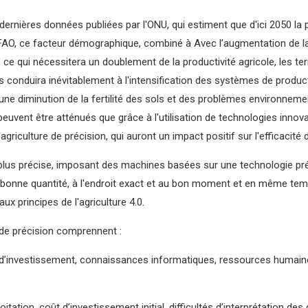
x dernières données publiées par l'ONU, qui estiment que d'ici 2050 
n la FAO, ce facteur démographique, combiné à Avec l’augmentation d
e qui nécessitera un doublement de la productivité agricole, les ter
conduira inévitablement à l'intensification des systèmes de producti
une diminution de la fertilité des sols et des problèmes environnemen
 peuvent être atténués que grâce à l'utilisation de technologies inn
iculture de précision, qui auront un impact positif sur l'efficacité d
e plus précise, imposant des machines basées sur une technologie pr
a bonne quantité, à l'endroit exact et au bon moment et en même temp
ux principes de l'agriculture 4.0.
e de précision comprennent :
 d’investissement, connaissances informatiques, ressources humaines,
ploitation, coût d’investissement initial, difficultés d’interprétation d