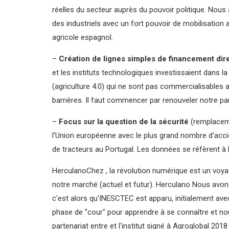
réelles du secteur auprès du pouvoir politique. Nou
des industriels avec un fort pouvoir de mobilisation 
agricole espagnol.
–
Création de lignes simples de financement dir
et les instituts technologiques investissaient dans la
(agriculture 4.0) qui ne sont pas commercialisables
barrières. Il faut commencer par renouveler notre p
–
Focus sur la question de la sécurité
(remplaceme
l'Union européenne avec le plus grand nombre d'accid
de tracteurs au Portugal. Les données se réfèrent à 
HerculanoChez , la révolution numérique est un voya
notre marché (actuel et futur). Herculano Nous avon
c'est alors qu'INESCTEC est apparu, initialement avec
phase de "cour" pour apprendre à se connaître et nou
partenariat entre et l'institut signé à Agroglobal 2018