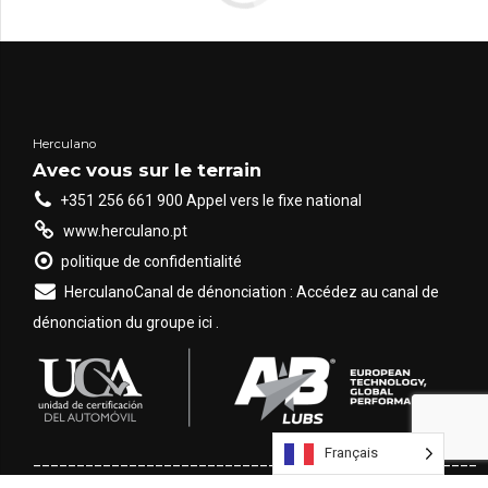
principales
technologies utilisées
dans ce processus
sont le
DPA
(Proportional Feed
Herculano
Rate) et le
VRT
Avec vous sur le terrain
(Variable Rate
+351 256 661 900 Appel vers le fixe national
Technology). Bien
www.herculano.pt
qu'elles visent toutes
politique de confidentialité
deux à améliorer
HerculanoCanal de dénonciation : Accédez au canal de
l'application [...]
dénonciation du groupe ici .
Français
___________________________________________________