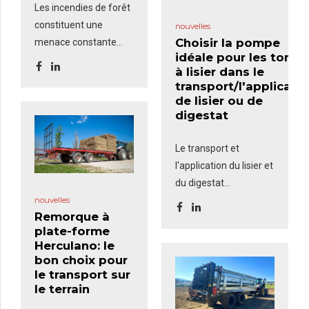
Les incendies de forêt
constituent une
nouvelles
Choisir la pompe
menace constante
idéale pour les tonne
pour les zones rurales
à lisier dans le
et exigent une
transport/l'applicati
intervention rapide et
de lisier ou de
efficace. Le
kit anti-
digestat
incendie
, composé
d'un groupe
Le transport et
motopompe, de
l'application du lisier et
tuyaux et d'une lance
du digestat
couramment utilisés
nécessitent un
nouvelles
par les services
Remorque à
équipement efficace
plate-forme
d'incendie, est une
pour assurer un
Herculano: le
solution robuste et
remplissage rapide, un
bon choix pour
polyvalente qui
peut
transport sûr et une
le transport sur
être montée sur des
distribution précise.
le terrain
remorques-citernes
L'un des facteurs les