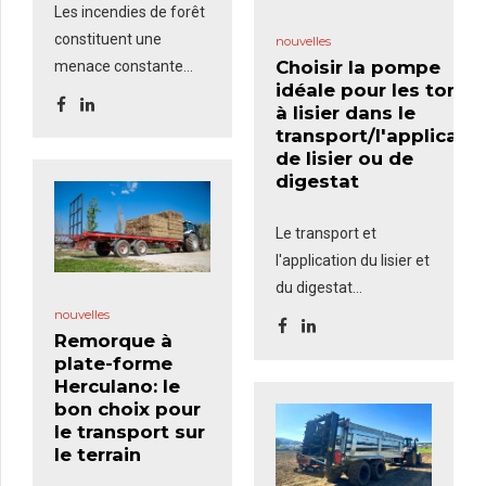
Les incendies de forêt
constituent une
nouvelles
Choisir la pompe
menace constante
idéale pour les tonne
pour les zones rurales
à lisier dans le
et exigent une
transport/l'applicati
intervention rapide et
de lisier ou de
efficace. Le
kit anti-
digestat
incendie
, composé
d'un groupe
Le transport et
motopompe, de
l'application du lisier et
tuyaux et d'une lance
du digestat
couramment utilisés
nécessitent un
nouvelles
par les services
Remorque à
équipement efficace
plate-forme
d'incendie, est une
pour assurer un
Herculano: le
solution robuste et
remplissage rapide, un
bon choix pour
polyvalente qui
peut
transport sûr et une
le transport sur
être montée sur des
distribution précise.
le terrain
remorques-citernes
L'un des facteurs les