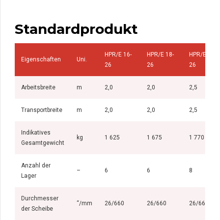
Standardprodukt
HPR/E 16-
HPR/E 18-
HPR/E 20-
Eigenschaften
Uni.
26
26
26
Arbeitsbreite
m
2,0
2,0
2,5
Transportbreite
m
2,0
2,0
2,5
Indikatives
kg
1 625
1 675
1 770
Gesamtgewicht
Anzahl der
–
6
6
8
Lager
Durchmesser
“/mm
26/660
26/660
26/660
der Scheibe