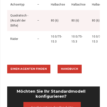
Achsentyp
–
Halbachse
Halbachse
Halbachse
Quadratisch -
(Anzahl der
–
80 (6)
80 (6)
80 (6)
Stifte)
10.0/75-
10.0/75-
10.0/75-
Räder
–
15.3
15.3
15.3
EINEN AGENTEN FINDEN
HANDBUCH
Möchten Sie Ihr Standardmodell
konfigurieren?