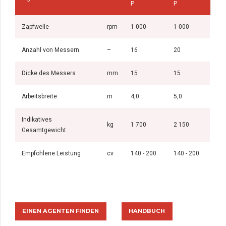
P
P
Zapfwelle
rpm
1 000
1 000
Anzahl von Messern
–
16
20
Dicke des Messers
mm
15
15
Arbeitsbreite
m
4,0
5,0
Indikatives
kg
1 700
2 150
Gesamtgewicht
Empfohlene Leistung
cv
140 - 200
140 - 200
EINEN AGENTEN FINDEN
HANDBUCH