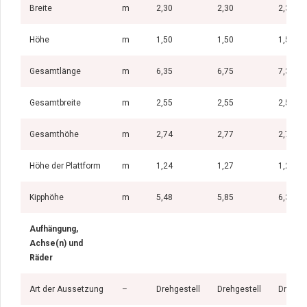
Breite
m
2,30
2,30
2,30
Höhe
m
1,50
1,50
1,50
Gesamtlänge
m
6,35
6,75
7,34
Gesamtbreite
m
2,55
2,55
2,55
Gesamthöhe
m
2,74
2,77
2,79
Höhe der Plattform
m
1,24
1,27
1,29
Kipphöhe
m
5,48
5,85
6,30
Aufhängung,
Achse(n) und
Räder
Art der Aussetzung
–
Drehgestell
Drehgestell
Drehges