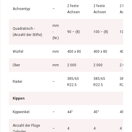
2 feste
2 feste
2 feste
Achsentyp
–
Achsen
Achsen
Achse
mm
Quadratisch -
-
90 – (8)
100 – (8)
100 – (
(Anzahl der Stifte)
(Nr.)
Würfel
mm
400 x 80
400 x 80
400 x 8
Über
mm
2 000
2 000
2 000
385/65
385/65
385/65
Räder
–
R22.5
R22.5
R22.5
Kippen
Kippwinkel
–
44°
45°
45°
Anzahl der Flüge
–
4
4
4
Zylinder