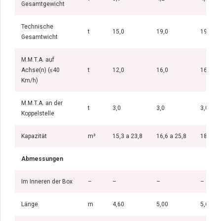
Gesamtgewicht
Technische
t
15,0
19,0
19,0
Gesamtwicht
M.M.T.A. auf
Achse(n) (≤40
t
12,0
16,0
16,0
Km/h)
M.M.T.A. an der
t
3,0
3,0
3,0
Koppelstelle
Kapazität
m³
15,3 a 23,8
16,6 a 25,8
18,6 a 
Abmessungen
Im Inneren der Box
–
–
–
–
Länge
m
4,60
5,00
5,60