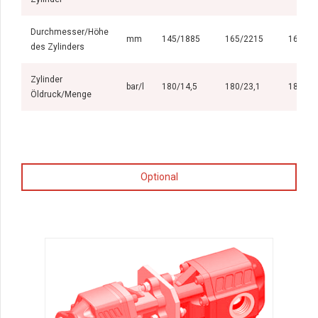
Durchmesser/Höhe
mm
145/1885
165/2215
165/22
des Zylinders
Zylinder
bar/l
180/14,5
180/23,1
180/23
Öldruck/Menge
Optional