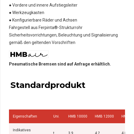
● Vordere und innere Aufstiegsleiter
● Werkzeugkasten
● Konfigurierbare Räder und Achsen
Fahrgestell aus Ferpinta®-Strukturrohr
Sicherheitsvorrichtungen, Beleuchtung und Signalisierung
gemäß den geltenden Vorschriften
Pneumatische Bremsen sind auf Anfrage erhältlich.
Standardprodukt
Eigenschaften
Uni.
HMB 10000
HMB 12000
HMB 1
Indikatives
t
3,9
4,2
4,8