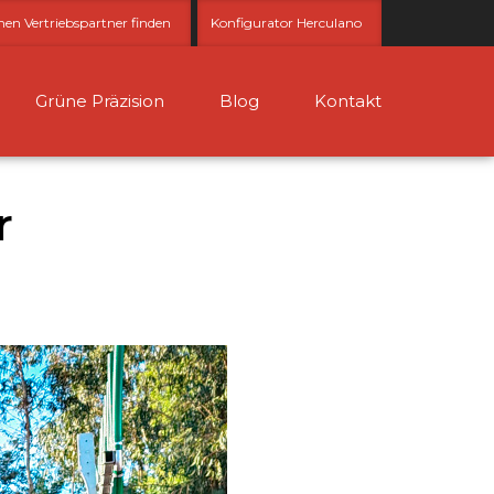
nen Vertriebspartner finden
Konfigurator Herculano
Grüne Präzision
Blog
Kontakt
r