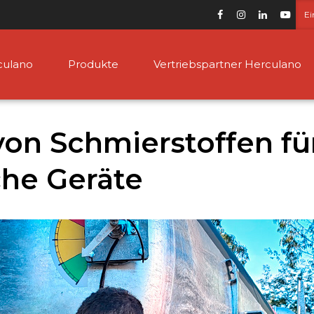
Ei
culano
Produkte
Vertriebspartner Herculano
on Schmierstoffen fü
che Geräte
Güllefässer