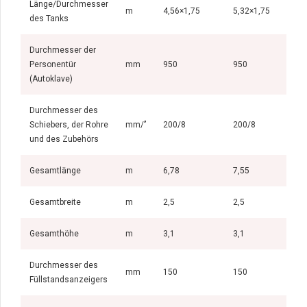
Länge/Durchmesser
m
4,56×1,75
5,32×1,75
5
des Tanks
Durchmesser der
Personentür
mm
950
950
(Autoklave)
Durchmesser des
Schiebers, der Rohre
mm/’’
200/8
200/8
und des Zubehörs
Gesamtlänge
m
6,78
7,55
7
Gesamtbreite
m
2,5
2,5
2
Gesamthöhe
m
3,1
3,1
3
Durchmesser des
mm
150
150
Füllstandsanzeigers