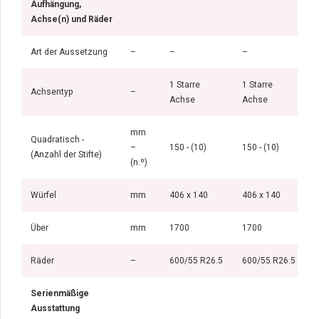
Aufhängung,
Achse(n) und Räder
Art der Aussetzung
–
–
–
D
1 Starre
1 Starre
S
Achsentyp
–
Achse
Achse
(
mm
Quadratisch -
–
150 - (10)
150 - (10)
1
(Anzahl der Stifte)
(n.º)
Würfel
mm
406 x 140
406 x 140
4
Über
mm
1700
1700
Räder
–
600/55 R26.5
600/55 R26.5
Serienmäßige
Ausstattung