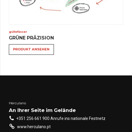
güllefässer
Dies
GRÜNE PRÄZISION
Prod
hat
PRODUKT ANSEHEN
meh
Vari
Die
Opti
kön
auf
der
Herculano
Prod
An Ihrer Seite im Gelände
ausg
+351 256 661 900 Anrufe ins nationale Festnetz
wer
www.herculano.pt