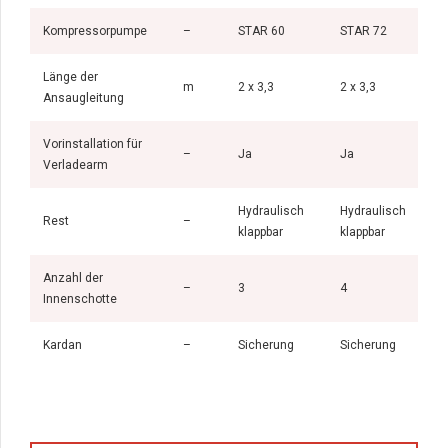
Kompressorpumpe
–
STAR 60
STAR 72
Länge der
m
2 x 3,3
2 x 3,3
2
Ansaugleitung
Vorinstallation für
–
Ja
Ja
Verladearm
Hydraulisch
Hydraulisch
H
Rest
–
klappbar
klappbar
k
Anzahl der
–
3
4
Innenschotte
Kardan
–
Sicherung
Sicherung