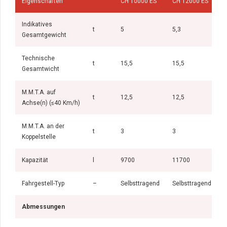
Eigenschaften
CH 10000 ES
CH 12000 ES
Indikatives
t
5
5,3
5
Gesamtgewicht
Technische
t
15,5
15,5
Gesamtwicht
M.M.T.A. auf
t
12,5
12,5
Achse(n) (≤40 Km/h)
M.M.T.A. an der
t
3
3
Koppelstelle
Kapazität
l
9700
11700
Fahrgestell-Typ
–
Selbsttragend
Selbsttragend
S
Abmessungen