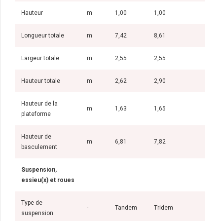
Hauteur
m
1,00
1,00
Longueur totale
m
7,42
8,61
Largeur totale
m
2,55
2,55
Hauteur totale
m
2,62
2,90
Hauteur de la
m
1,63
1,65
plateforme
Hauteur de
m
6,81
7,82
basculement
Suspension,
essieu(x) et roues
Type de
-
Tandem
Tridem
suspension