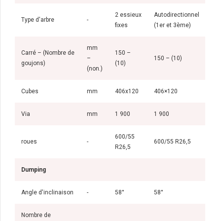
2 essieux
Autodirectionnel
Type d'arbre
-
fixes
(1er et 3ème)
mm
Carré – (Nombre de
150 –
–
150 – (10)
goujons)
(10)
(non.)
Cubes
mm
406x120
406×120
Via
mm
1 900
1 900
600/55
roues
-
600/55 R26,5
R26,5
Dumping
Angle d'inclinaison
-
58°
58°
Nombre de