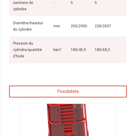
sections de
-
5
5
cylindre
Diamètre/hauteur
mm
200/2950
228/3507
du cylindre
Pression du
cylindre/quantité
bar/l
180/45,9
180/68,3
d'huile
Possibilités