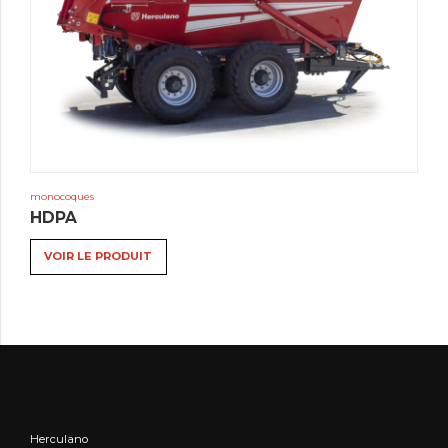
monocoques
HDPA
VOIR LE PRODUIT
Herculano