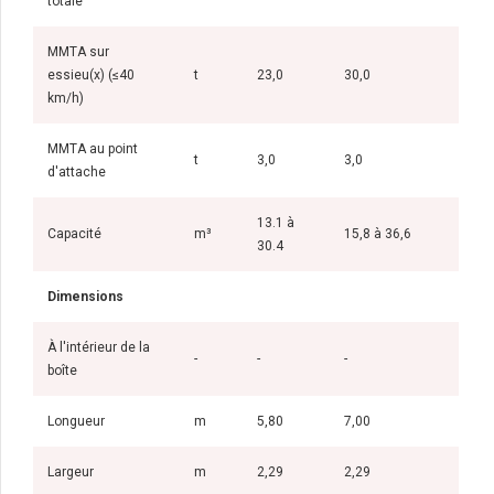
totale
MMTA sur
essieu(x) (≤40
t
23,0
30,0
km/h)
MMTA au point
t
3,0
3,0
d'attache
13.1 à
Capacité
m³
15,8 à 36,6
30.4
Dimensions
À l'intérieur de la
-
-
-
boîte
Longueur
m
5,80
7,00
Largeur
m
2,29
2,29