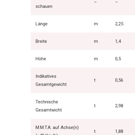
–
–
schauen
Länge
m
2,25
Breite
m
1,4
Höhe
m
0,5
Indikatives
t
0,56
Gesamtgewicht
Technische
t
2,98
Gesamtwicht
M.M.T.A. auf Achse(n)
t
1,88