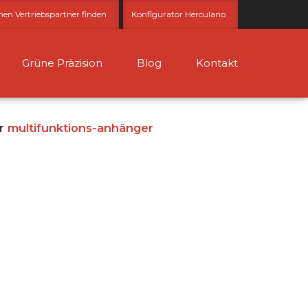
nen Vertriebspartner finden
Konfigurator Herculano
Grüne Präzision
Blog
Kontakt
er
multifunktions-anhänger