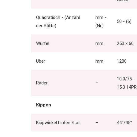
Quadratisch - (Anzahl
mm -
50 - (6)
der Stifte)
(Nr.)
Würfel
mm
250 x 60
Über
mm
1200
10.0/75-
Räder
–
15.3 14PR
Kippen
Kippwinkel hinten /Lat.
–
44°/45°