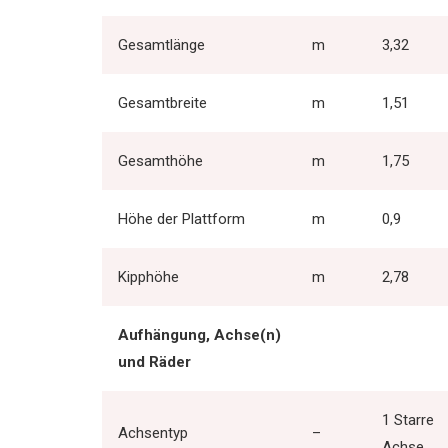
Gesamtlänge
m
3,32
Gesamtbreite
m
1,51
Gesamthöhe
m
1,75
Höhe der Plattform
m
0,9
Kipphöhe
m
2,78
Aufhängung, Achse(n)
und Räder
1 Starre
Achsentyp
–
Achse