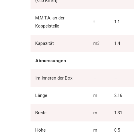
(≤40 Km/h)
M.M.T.A. an der
t
1,1
Koppelstelle
Kapazität
m3
1,4
Abmessungen
Im Inneren der Box
–
–
Länge
m
2,16
Breite
m
1,31
Höhe
m
0,5