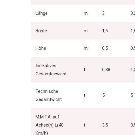
Länge
m
3
3,
Breite
m
1,6
1,
Höhe
m
0,5
0,
Indikatives
t
0,88
1,
Gesamtgewicht
Technische
t
5
5
Gesamtwicht
M.M.T.A. auf
Achse(n) (≤40
t
3,5
3,
Km/h)