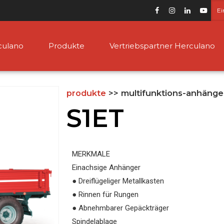
Ei
culano
Produkte
Vertriebspartner Herculano
produkte
>> multifunktions-anhäng
S1ET
Güllefässer
MERKMALE
Einachsige Anhänger
● Dreiflügeliger Metallkasten
● Rinnen für Rungen
● Abnehmbarer Gepäckträger
Spindelablage