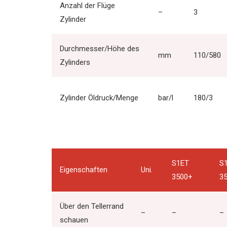
Anzahl der Flüge
–
3
Zylinder
Durchmesser/Höhe des
mm
110/580
Zylinders
Zylinder Öldruck/Menge
bar/l
180/3
S1ET
S
Eigenschaften
Uni.
3500+
3
Über den Tellerrand
–
–
–
schauen