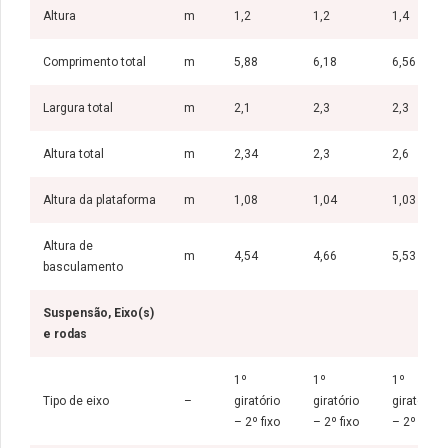
Altura
m
1,2
1,2
1,4
Comprimento total
m
5,88
6,18
6,56
Largura total
m
2,1
2,3
2,3
Altura total
m
2,34
2,3
2,6
Altura da plataforma
m
1,08
1,04
1,03
Altura de
m
4,54
4,66
5,53
basculamento
Suspensão, Eixo(s)
e rodas
1º
1º
1º
Tipo de eixo
–
giratório
giratório
giratório
– 2º fixo
– 2º fixo
– 2º fixo