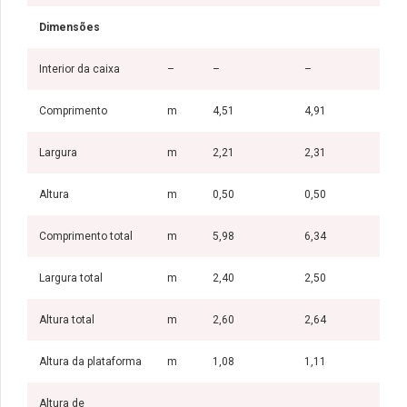
Dimensões
Interior da caixa
–
–
–
Comprimento
m
4,51
4,91
Largura
m
2,21
2,31
Altura
m
0,50
0,50
Comprimento total
m
5,98
6,34
Largura total
m
2,40
2,50
Altura total
m
2,60
2,64
Altura da plataforma
m
1,08
1,11
Altura de