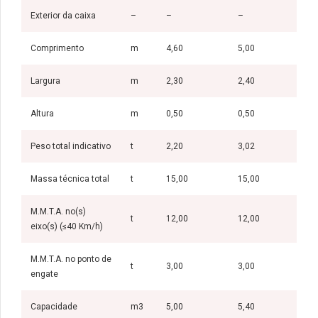
Exterior da caixa
–
–
–
Comprimento
m
4,60
5,00
Largura
m
2,30
2,40
Altura
m
0,50
0,50
Peso total indicativo
t
2,20
3,02
Massa técnica total
t
15,00
15,00
M.M.T.A. no(s)
t
12,00
12,00
eixo(s) (≤40 Km/h)
M.M.T.A. no ponto de
t
3,00
3,00
engate
Capacidade
m3
5,00
5,40