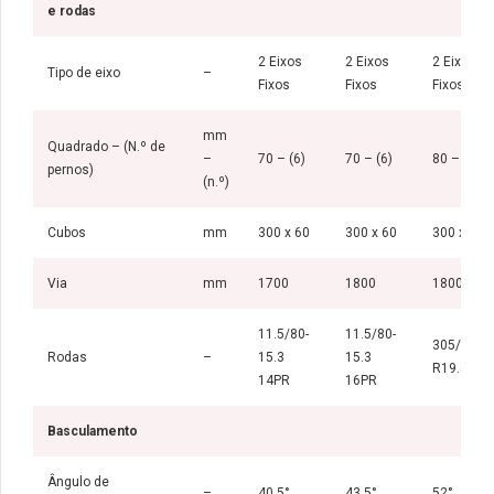
e rodas
2 Eixos
2 Eixos
2 Eixos
Tipo de eixo
–
Fixos
Fixos
Fixos
mm
Quadrado – (N.º de
–
70 – (6)
70 – (6)
80 – (6)
pernos)
(n.º)
Cubos
mm
300 x 60
300 x 60
300 x 60
Via
mm
1700
1800
1800
11.5/80-
11.5/80-
305/70
Rodas
–
15.3
15.3
R19.5
14PR
16PR
Basculamento
Ângulo de
–
40,5°
43,5°
52°