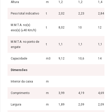
Altura
m
1,2
1,2
1,4
Peso total indicativo
t
2,02
2,23
2,84
M.M.T.A. no(s)
t
8,02
10
12
eixo(s) (≤40 Km/h)
M.M.T.A. no ponto de
t
1,1
1,1
1,1
engate
Capacidade
m3
9,12
10,6
14
Dimensões
Interior da caixa
m
Comprimento
m
3,99
4,19
4,69
Largura
m
1,89
2,09
2,09