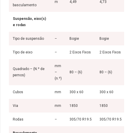
m
4,49
4,73
basculamento
Suspensão, eixo(s)
e rodas
Tipo de suspensão
–
Bogie
Bogie
Tipo de eixo
–
2 Eixos Fixos
2 Eixos Fixos
mm
Quadrado – (N.º de
–
80 – (6)
80 – (6)
pernos)
(n.º)
Cubos
mm
300 x 60
300 x 60
Via
mm
1850
1850
Rodas
–
305/70 R19.5
305/70 R19.5
Basculamento