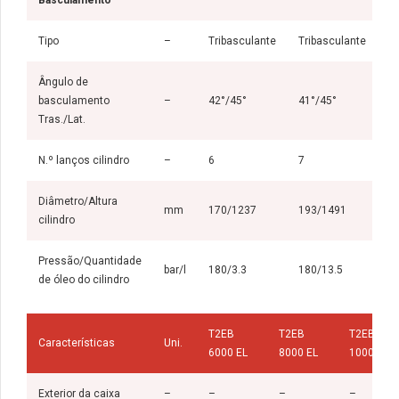
Tipo
–
Tribasculante
Tribasculante
Ângulo de
basculamento
–
42°/45°
41°/45°
Tras./Lat.
N.º lanços cilindro
–
6
7
Diâmetro/Altura
mm
170/1237
193/1491
cilindro
Pressão/Quantidade
bar/l
180/3.3
180/13.5
de óleo do cilindro
T2EB
T2EB
T2EB
Características
Uni.
6000 EL
8000 EL
10000 EL
Exterior da caixa
–
–
–
–