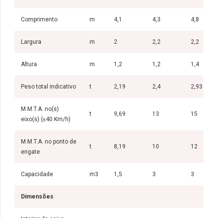
Comprimento
m
4,1
4,3
4,8
Largura
m
2
2,2
2,2
Altura
m
1,2
1,2
1,4
Peso total indicativo
t
2,19
2,4
2,93
M.M.T.A. no(s)
t
9,69
13
15
eixo(s) (≤40 Km/h)
M.M.T.A. no ponto de
t
8,19
10
12
engate
Capacidade
m3
1,5
3
3
Dimensões