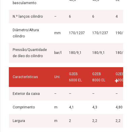
basculamento
N.º lanços cilindro
–
6
6
4
Diâmetro/Altura
mm
170/1237
170/1237
190/1950
cilindro
Pressão/Quantidade
bar/l
180/9,1
180/9,1
180/29,7
de óleo do cilindro
G2EB
G2EB
G2EB
Características
Uni.
6000 EL
8000 EL
10000 EL
Exterior da caixa
–
–
–
–
Comprimento
m
4,1
4,3
4,80
Largura
m
2
2,2
2,2