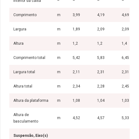
Interior da caixa
–
–
–
–
Comprimento
m
3,99
4,19
4,69
Largura
m
1,89
2,09
2,09
Altura
m
1,2
1,2
1,4
Comprimento total
m
5,42
5,83
6,45
Largura total
m
2,11
2,31
2,31
Altura total
m
2,34
2,28
2,45
Altura da plataforma
m
1,08
1,04
1,03
Altura de
m
4,52
4,57
5,33
basculamento
Suspensão, Eixo(s)