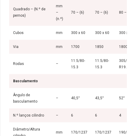
mm
Quadrado – (N.º de
–
70 – (6)
70 – (6)
80 – (6)
pernos)
(n.º)
Cubos
mm
300 x 60
300 x 60
300 x 60
Via
mm
1700
1850
1800
11.5/80-
11.5/80-
305/70
Rodas
–
15.3
15.3
R19.5
Basculamento
Ângulo de
–
40,5°
43,5°
52°
basculamento
N.º lanços cilindro
–
6
6
4
Diâmetro/Altura
mm
170/1237
170/1237
190/1950
cilindro