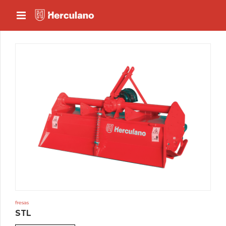
fresas
STL