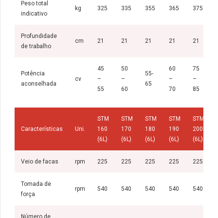
Peso total
kg
325
335
355
365
375
indicativo
Profundidade
cm
21
21
21
21
21
de trabalho
45
50
60
75
Potência
55-
cv
–
–
–
–
aconselhada
65
55
60
70
85
STM
STM
STM
STM
STM
Características
Uni.
160
170
180
190
200
(6L)
(6L)
(6L)
(6L)
(6L)
Veio de facas
rpm
225
225
225
225
225
Tomada de
rpm
540
540
540
540
540
força
Número de