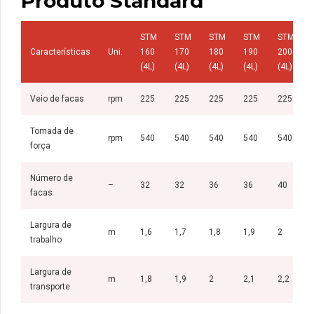
Produto Standard
STM
STM
STM
STM
STM
Características
Uni.
160
170
180
190
200
(4L)
(4L)
(4L)
(4L)
(4L)
Veio de facas
rpm
225
225
225
225
225
Tomada de
rpm
540
540
540
540
540
força
Número de
–
32
32
36
36
40
facas
Largura de
m
1,6
1,7
1,8
1,9
2
trabalho
Largura de
m
1,8
1,9
2
2,1
2,2
transporte