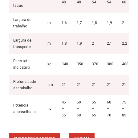
–
48
48
54
54
60
facas
Largura de
m
1,6
1,7
1,8
1,9
2
trabalho
Largura de
m
1,8
1,9
2
2,1
2,2
transporte
Peso total
kg
340
350
370
380
400
indicativo
Profundidade
cm
21
21
21
21
21
de trabalho
45
50
55
60
75
Potência
cv
–
–
–
–
–
aconselhada
55
60
65
70
85