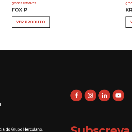
grades rotativas
grad
FOX P
K
VER PRODUTO
l
Subscreva
ia do Grupo Herculano.