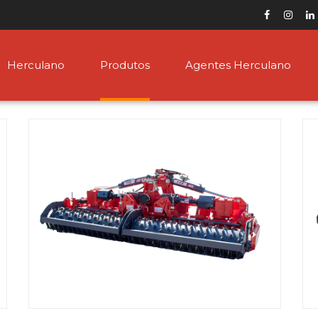
Herculano
Produtos
Agentes Herculano