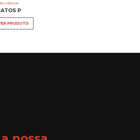
es rotativas
RATOS P
VER PRODUTO
 a nossa