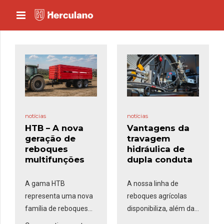
notícias
notícias
HTB – A nova
Vantagens da
geração de
travagem
reboques
hidráulica de
multifunções
dupla conduta
A gama HTB
A nossa linha de
representa uma nova
reboques agrícolas
família de reboques
disponibiliza, além da
multifunções da
travagem
pneumática