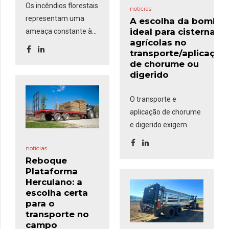
Os incêndios florestais
notícias
representam uma
A escolha da bomba
ideal para cisternas
ameaça constante às
agrícolas no
áreas rurais, exigindo
transporte/aplicação
uma resposta rápida e
de chorume ou
eficaz. O
Kit de
digerido
Incêndios
, composto
por um grupo
O transporte e
motobomba,
aplicação de chorume
mangueiras e uma
e digerido exigem
pistola comumente
equipamentos
usadas nas
notícias
eficientes para
corporações de
Reboque
garantir rapidez no
Plataforma
bombeiros, é uma
enchimento,
Herculano: a
solução robusta e
segurança no
escolha certa
versátil que
pode ser
transporte e precisão
para o
montada em
transporte no
na distribuição. Um
reboques-cisterna e
campo
dos fatores mais