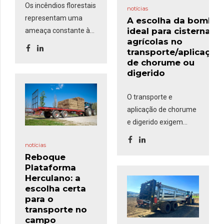
Os incêndios florestais
notícias
representam uma
A escolha da bomba
ideal para cisternas
ameaça constante às
agrícolas no
áreas rurais, exigindo
transporte/aplicação
uma resposta rápida e
de chorume ou
eficaz. O
Kit de
digerido
Incêndios
, composto
por um grupo
O transporte e
motobomba,
aplicação de chorume
mangueiras e uma
e digerido exigem
pistola comumente
equipamentos
usadas nas
notícias
eficientes para
corporações de
Reboque
garantir rapidez no
Plataforma
bombeiros, é uma
enchimento,
Herculano: a
solução robusta e
segurança no
escolha certa
versátil que
pode ser
transporte e precisão
para o
montada em
transporte no
na distribuição. Um
reboques-cisterna e
campo
dos fatores mais