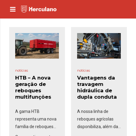
notícias
notícias
HTB – A nova
Vantagens da
geração de
travagem
reboques
hidráulica de
multifunções
dupla conduta
A gama HTB
A nossa linha de
representa uma nova
reboques agrícolas
família de reboques
disponibiliza, além da
multifunções da
travagem
pneumática