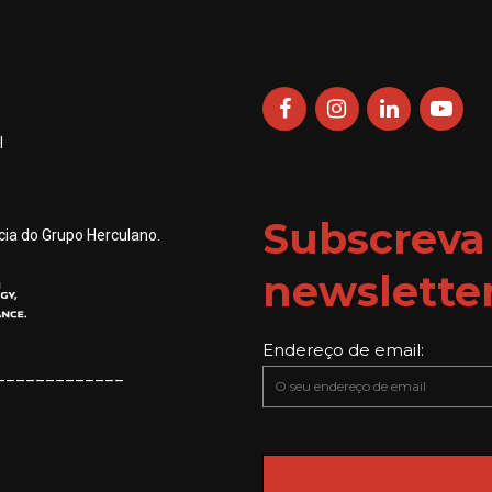
l
Subscreva
ia do Grupo Herculano.
newslette
Endereço de email:
_____________