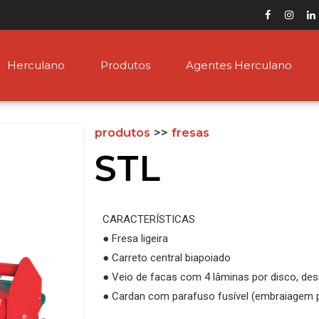
Herculano
Produtos
Agentes Herculano
produtos
>>
fresas
STL
CARACTERÍSTICAS
● Fresa ligeira
● Carreto central biapoiado
● Veio de facas com 4 lâminas por disco, de
● Cardan com parafuso fusível (embraiagem 