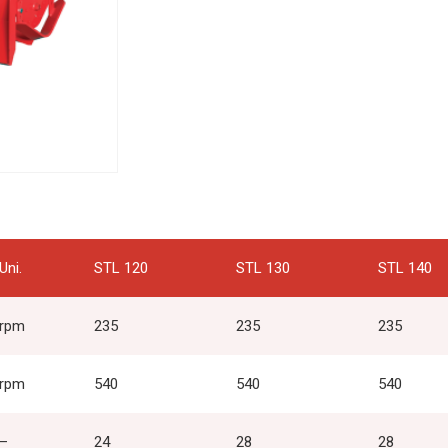
Uni.
STL 120
STL 130
STL 140
rpm
235
235
235
rpm
540
540
540
–
24
28
28