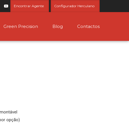
Encontrar Agente
Configurador Herculano
Green Precision
Blog
Contactos
smontável
por opção)