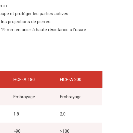
/min
oupe et protéger les parties actives
 les projections de pierres
 19 mm en acier à haute résistance à l'usure
HCF-A 180
HCF-A 200
Embrayage
Embrayage
1,8
2,0
>90
>100