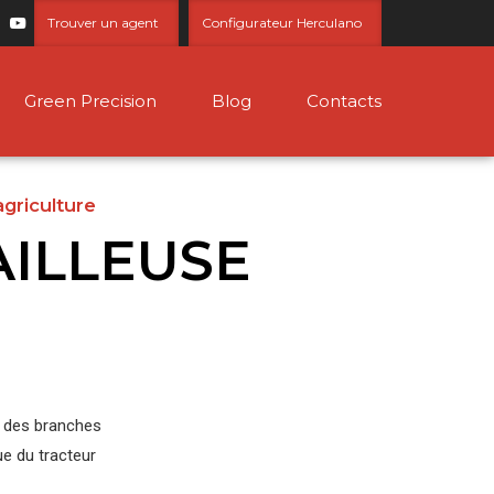
Trouver un agent
Configurateur Herculano
Green Precision
Blog
Contacts
agriculture
ILLEUSE
e des branches
ue du tracteur