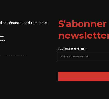
S'abonner 
 de dénonciation du groupe ici .
newslette
Adresse e-mail:
_____________