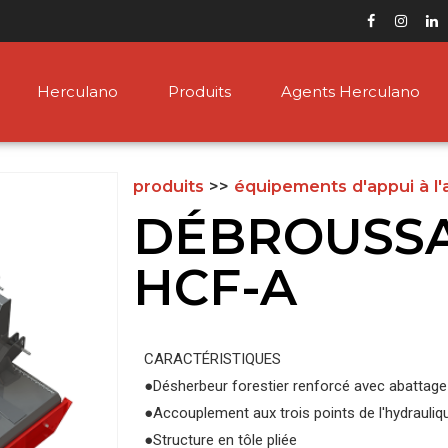
Herculano
Produits
Agents Herculano
produits
>>
équipements d'appui à l'
DÉBROUSSA
HCF-A
CARACTÉRISTIQUES
●
Désherbeur forestier renforcé avec abattag
●
Accouplement aux trois points de l'hydrauliq
●
Structure en tôle pliée