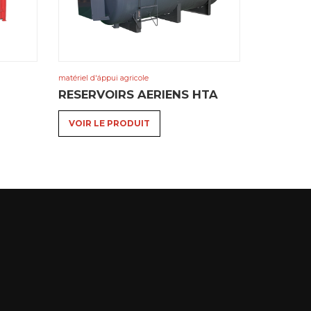
matériel d'áppui agricole
RESERVOIRS AERIENS HTA
VOIR LE PRODUIT