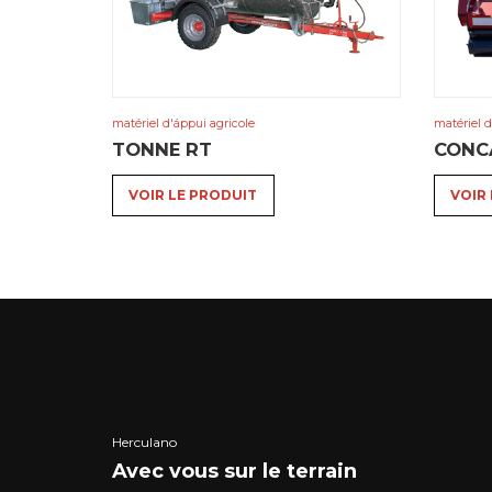
matériel d'áppui agricole
matériel d
TONNE RT
CONC
VOIR LE PRODUIT
VOIR
Herculano
Avec vous sur le terrain