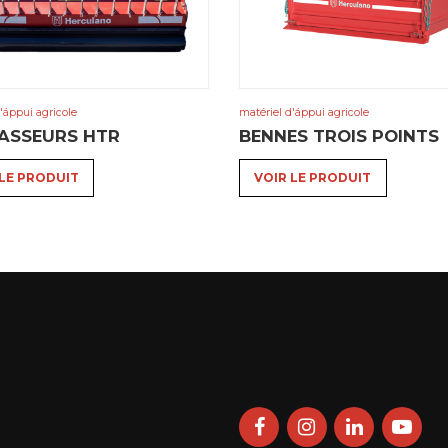
'áppui agricole
matériel d'áppui agricole
ASSEURS HTR
BENNES TROIS POINTS
 LE PRODUIT
VOIR LE PRODUIT