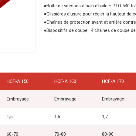
●
Boîte de vitesses à bain d'huile – PTO 540 tr
●
Glissières d'usure pour régler la hauteur de c
●
Chaînes de protection avant et arrière contre
●
Dispositifs de coupe : 4 chaînes de coupe de
HCF-A 150
HCF-A 160
HCF-A 170
Embrayage
Embrayage
Embrayage
1,5
1,6
1,7
60-70
70-80
80-90