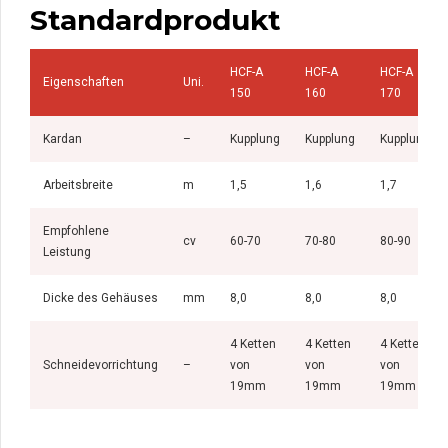
Standardprodukt
HCF-A
HCF-A
HCF-A
Eigenschaften
Uni.
150
160
170
Kardan
–
Kupplung
Kupplung
Kupplung
Arbeitsbreite
m
1,5
1,6
1,7
Empfohlene
cv
60-70
70-80
80-90
Leistung
Dicke des Gehäuses
mm
8,0
8,0
8,0
4 Ketten
4 Ketten
4 Ketten
Schneidevorrichtung
–
von
von
von
19mm
19mm
19mm