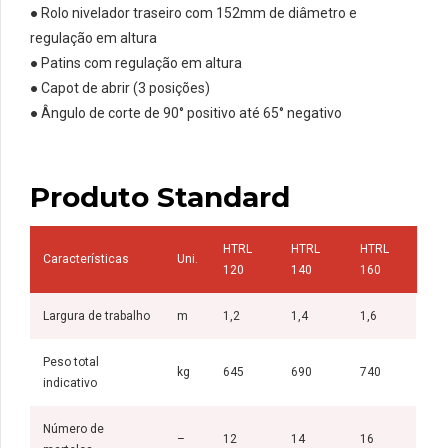
●
Rolo nivelador traseiro com 152mm de diâmetro e
regulação em altura
●
Patins com regulação em altura
●
Capot de abrir (3 posições)
●
Ângulo de corte de 90° positivo até 65° negativo
Produto Standard
HTRL
HTRL
HTRL
Características
Uni.
120
140
160
Largura de trabalho
m
1,2
1,4
1,6
Peso total
kg
645
690
740
indicativo
Número de
–
12
14
16