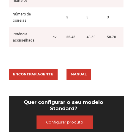
martelos
Número de
–
3
3
3
correias
Potência
cv
35-45
40-60
50-70
aconselhada
ENCONTRAR AGENTE
MANUAL
Quer configurar o seu modelo
Standard?
Configurar produto