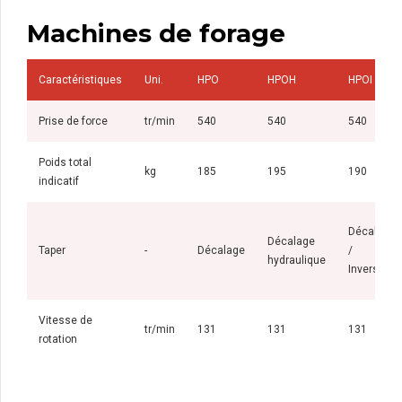
Machines de forage
Caractéristiques
Uni.
HPO
HPOH
HPOI
Prise de force
tr/min
540
540
540
Poids total
kg
185
195
190
indicatif
Décalage
Décalage
Taper
-
Décalage
/
hydraulique
Inverseur
Vitesse de
tr/min
131
131
131
rotation