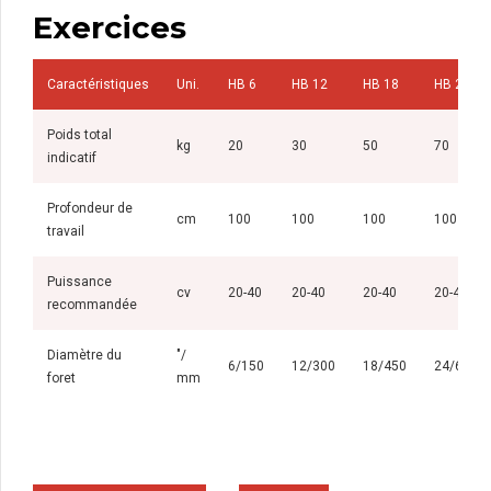
Exercices
Caractéristiques
Uni.
HB 6
HB 12
HB 18
HB 24
Poids total
kg
20
30
50
70
indicatif
Profondeur de
cm
100
100
100
100
travail
Puissance
cv
20-40
20-40
20-40
20-40
recommandée
Diamètre du
"/
6/150
12/300
18/450
24/600
foret
mm