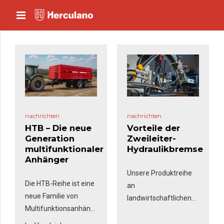
nachrichten
nachrichten
HTB – Die neue
Vorteile der
Generation
Zweileiter-
multifunktionaler
Hydraulikbremse
Anhänger
Unsere Produktreihe
Die HTB-Reihe ist eine
an
neue Familie von
landwirtschaftlichen
Multifunktionsanhängern
Anhängern bietet
von Herculano, die
neben der