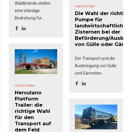
Waldbrände stellen
nachrichten
eine ständige
Die Wahl der richtige
Bedrohung für
Pumpe für
landwirtschaftliche
ländliche Gebiete dar
Zisternen bei der
und erfordern eine
Beförderung/Ausbri
schnelle und wirksame
von Gülle oder Gärre
Reaktion. Das
Brandbekämpfungsset
,
Der Transport und die
bestehend aus einer
Ausbringung von Gülle
Motorpumpe,
und Gärresten
Schläuchen und einer
erfordert eine
Spritzpistole, wie sie
nachrichten
effiziente Ausrüstung,
üblicherweise bei
Herculano
die eine schnelle
Platform
Feuerwehren zum
Befüllung, einen
Trailer: die
Einsatz kommen, ist
sicheren Transport
richtige Wahl
eine robuste und
für den
und eine genaue
vielseitige Lösung, die
Transport auf
Verteilung
auf Tankwagen und
dem Feld
gewährleistet. Einer