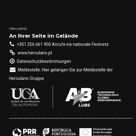
landwirtschaftliche
Anhänger mit [...]
Nachhaltigkeit. Zwei
der wichtigsten
Technologien, die in
Herculano
diesem Prozess
An Ihrer Seite im Gelände
eingesetzt werden,
+351 256 661 900 Anrufe ins nationale Festnetz
sind
DPA
(Proportional
www.herculano.pt
Feed Rate) und
VRT
Datenschutzbestimmungen
(Variable Rate
Meldestelle: Hier gelangen Sie zur Meldestelle der
Technology). Obwohl
Herculano-Gruppe.
beide darauf abzielen,
die Ausbringung zu
verbessern, [...]
___________________________________________________