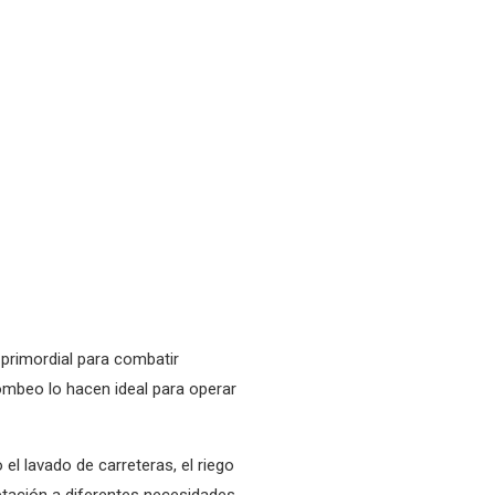
 primordial para combatir
ombeo lo hacen ideal para operar
el lavado de carreteras, el riego
ptación a diferentes necesidades,