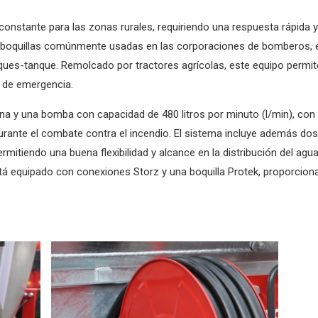
stante para las zonas rurales, requiriendo una respuesta rápida y e
quillas comúnmente usadas en las corporaciones de bomberos, es 
es-tanque. Remolcado por tractores agrícolas, este equipo permite
o de emergencia.
na y una bomba con capacidad de 480 litros por minuto (l/min), con 
urante el combate contra el incendio. El sistema incluye además do
tiendo una buena flexibilidad y alcance en la distribución del agua.
está equipado con conexiones Storz y una boquilla Protek, proporcio