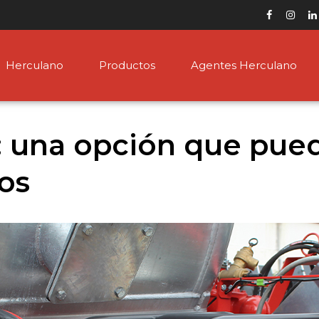
Herculano
Productos
Agentes Herculano
: una opción que pue
os