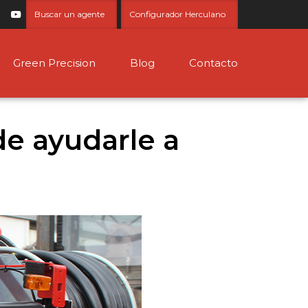
Buscar un agente
Configurador Herculano
Green Precision
Blog
Contacto
de ayudarle a