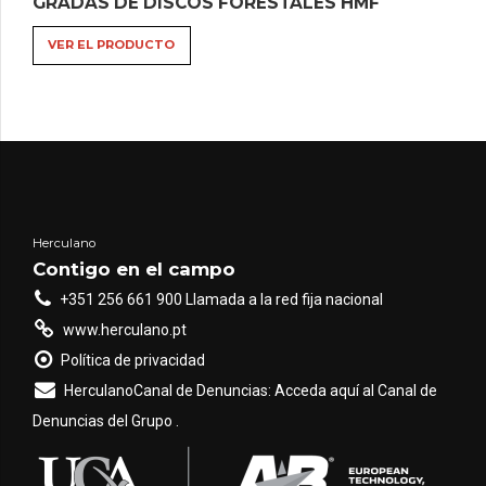
GRADAS DE DISCOS FORESTALES HMF
prod
tien
VER EL PRODUCTO
vari
varia
Las
opci
se
pue
sele
Herculano
en
Contigo en el campo
la
+351 256 661 900 Llamada a la red fija nacional
pági
www.herculano.pt
del
Política de privacidad
prod
HerculanoCanal de Denuncias: Acceda aquí al Canal de
Denuncias del Grupo .