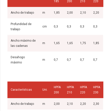
185
200
210
220
Ancho de trabajo
m
1,85
2,00
2,10
2,20
Profundidad de
cm
0,3
0,3
0,3
0,3
trabajo
Ancho máximo de
m
1,65
1,65
1,75
1,85
las cadenas
Desahogo
m
0,7
0,7
0,7
0,7
máximo
HPFA
HPFA
HPFA
HPFA
Características
Uni.
200
210
220
230
Ancho de trabajo
m
2,00
2,10
2,20
2,30