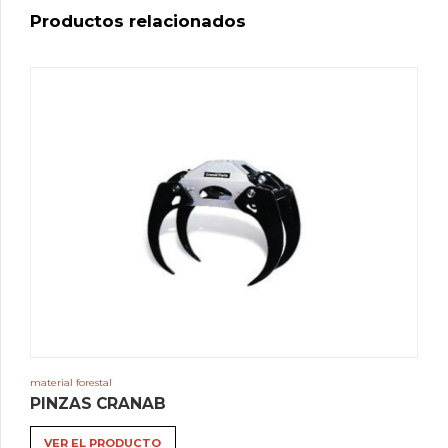
Productos relacionados
material forestal
Este
PINZAS CRANAB
prod
tien
VER EL PRODUCTO