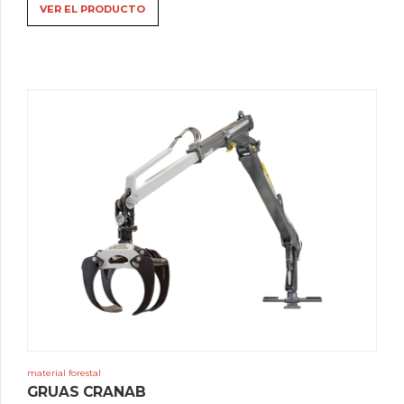
tien
VER EL PRODUCTO
vari
varia
Las
opci
se
pue
sele
en
la
pági
del
prod
material forestal
Este
GRUAS CRANAB
prod