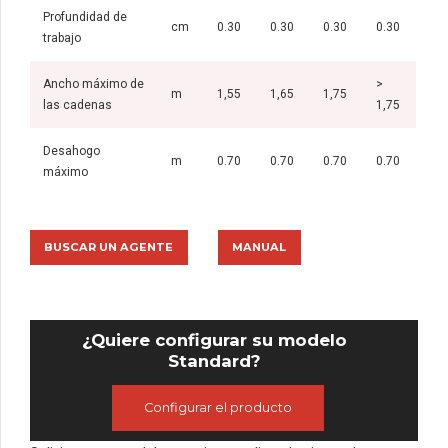
Profundidad de
cm
0.30
0.30
0.30
0.30
trabajo
Ancho máximo de
>
m
1,55
1,65
1,75
las cadenas
1,75
Desahogo
m
0.70
0.70
0.70
0.70
máximo
BUSCAR UN AGENTE
MANUAL
¿Quiere configurar su modelo
Standard?
Configurar el producto