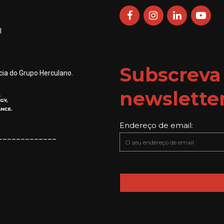
product
page
l
Subscreva
ia do Grupo Herculano.
newslette
Endereço de email:
_____________