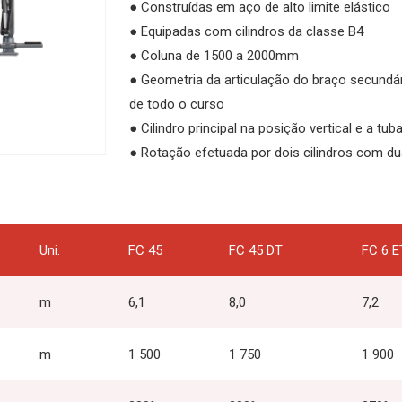
● Construídas em aço de alto limite elástico
● Equipadas com cilindros da classe B4
● Coluna de 1500 a 2000mm
● Geometria da articulação do braço secundár
de todo o curso
● Cilindro principal na posição vertical e a tu
● Rotação efetuada por dois cilindros com d
Uni.
FC 45
FC 45 DT
FC 6 E
m
6,1
8,0
7,2
m
1 500
1 750
1 900