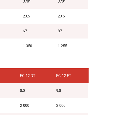
370°
370°
23,5
23,5
67
87
1 350
1 255
FC 12 DT
FC 12 ET
8,0
9,8
2 000
2 000