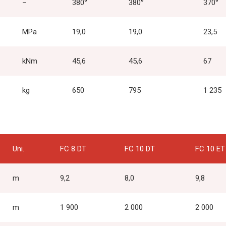
–
380°
380°
370°
MPa
19,0
19,0
23,5
kNm
45,6
45,6
67
kg
650
795
1 235
Uni.
FC 8 DT
FC 10 DT
FC 10 ET
m
9,2
8,0
9,8
m
1 900
2 000
2 000