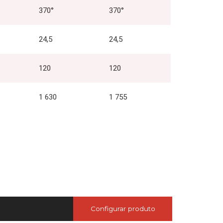
370°
370°
24,5
24,5
120
120
1 630
1 755
Configurar produto