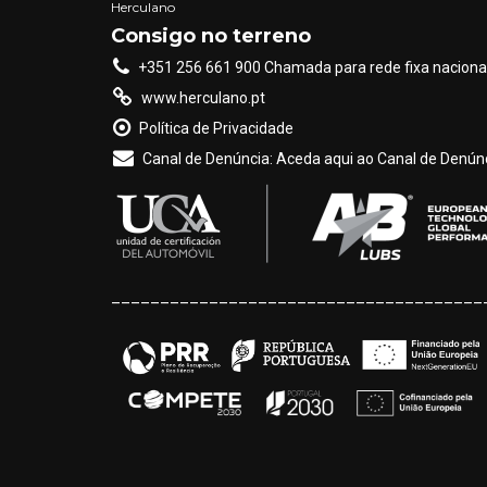
Herculano
product
Consigo no terreno
page
+351 256 661 900 Chamada para rede fixa naciona
www.herculano.pt
Política de Privacidade
Canal de Denúncia: Aceda aqui ao Canal de Denúnc
______________________________________