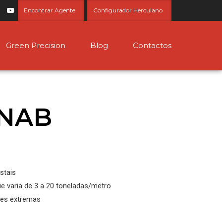
Encontrar Agente
Configurador Herculano
Green Precision
Blog
Contactos
NAB
stais
e varia de 3 a 20 toneladas/metro
ões extremas