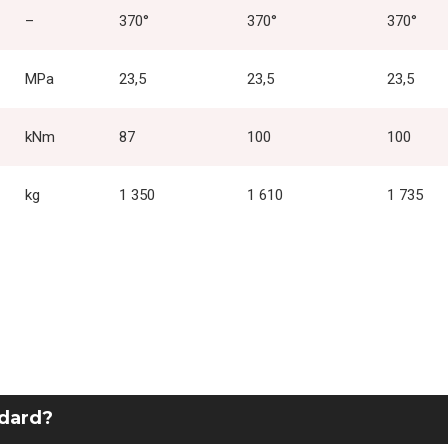
–
370°
370°
370°
MPa
23,5
23,5
23,5
kNm
87
100
100
kg
1 350
1 610
1 735
ndard?