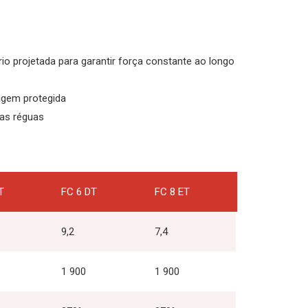
io projetada para garantir força constante ao longo
bagem protegida
uas réguas
T
FC 6 DT
FC 8 ET
9,2
7,4
1 900
1 900