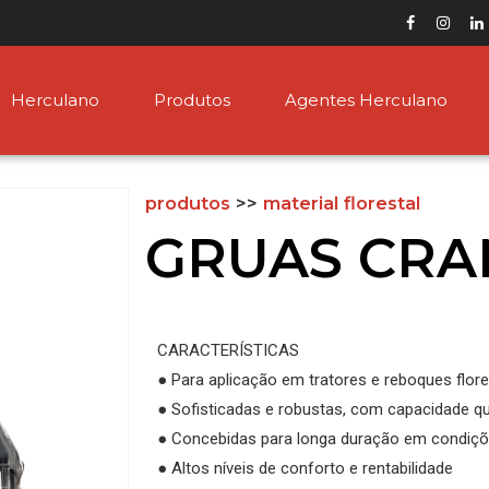
Herculano
Produtos
Agentes Herculano
produtos
>>
material florestal
GRUAS CRA
CARACTERÍSTICAS
● Para aplicação em tratores e reboques flore
● Sofisticadas e robustas, com capacidade qu
● Concebidas para longa duração em condiç
● Altos níveis de conforto e rentabilidade