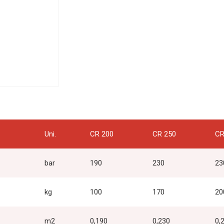
Uni.
CR 200
CR 250
CR
bar
190
230
23
kg
100
170
20
m2
0,190
0,230
0,