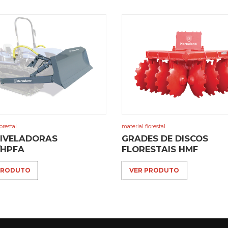
orestal
material florestal
This
NIVELADORAS
GRADES DE DISCOS
product
/HPFA
FLORESTAIS HMF
has
multiple
PRODUTO
VER PRODUTO
variants.
The
options
may