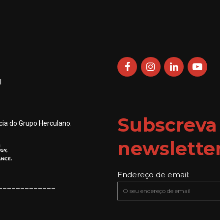
be
chosen
on
the
product
page
l
Subscreva
ia do Grupo Herculano.
newslette
Endereço de email:
_____________