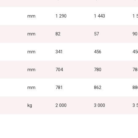
mm
1 290
1 443
1 
mm
82
57
90
mm
341
456
45
mm
704
780
78
mm
781
862
88
kg
2 000
3 000
3 