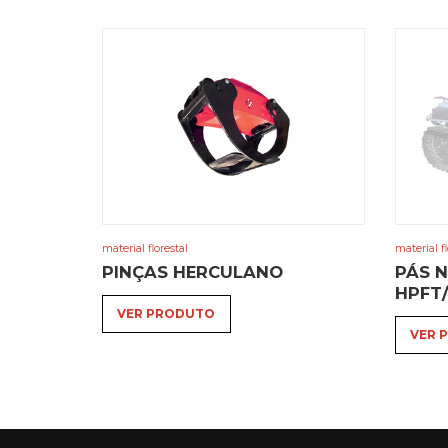
material florestal
material fl
This
PINÇAS HERCULANO
PÁS 
product
HPFT
has
VER PRODUTO
multiple
VER 
variants.
The
options
may