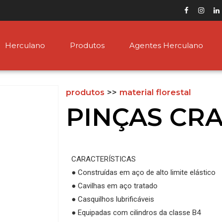
Herculano
Produtos
Agentes Herculano
produtos
>>
material florestal
PINÇAS CR
CARACTERÍSTICAS
● Construídas em aço de alto limite elástico
● Cavilhas em aço tratado
● Casquilhos lubrificáveis
● Equipadas com cilindros da classe B4