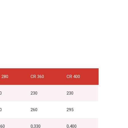
 280
CR 360
CR 400
0
230
230
0
260
295
260
0,330
0,400