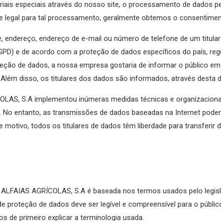
ariais especiais através do nosso site, o processamento de dados 
e legal para tal processamento, geralmente obtemos o consentiment
endereço, endereço de e-mail ou número de telefone de um titula
PD) e de acordo com a proteção de dados específicos do país, r
ção de dados, a nossa empresa gostaria de informar o público em g
ém disso, os titulares dos dados são informados, através desta de
S, S.A implementou inúmeras medidas técnicas e organizacionais
No entanto, as transmissões de dados baseadas na Internet podem, 
e motivo, todos os titulares de dados têm liberdade para transferi
ALFAIAS AGRÍCOLAS, S.A é baseada nos termos usados pelo legisl
 proteção de dados deve ser legível e compreensível para o públi
os de primeiro explicar a terminologia usada.