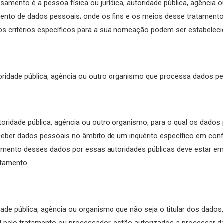
samento é a pessoa física ou jurídica, autoridade pública, agência
mento de dados pessoais; onde os fins e os meios desse tratamento
s critérios específicos para a sua nomeação podem ser estabeleci
toridade pública, agência ou outro organismo que processa dados 
utoridade pública, agência ou outro organismo, para o qual os dados
ceber dados pessoais no âmbito de um inquérito específico em con
tamento desses dados por essas autoridades públicas deve estar e
atamento.
idade pública, agência ou organismo que não seja o titular dos dado
l pelo tratamento ou processador, estão autorizados a processar d