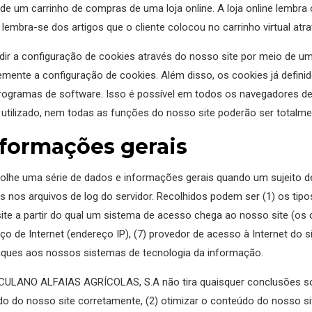
de um carrinho de compras de uma loja online. A loja online lembra 
 lembra-se dos artigos que o cliente colocou no carrinho virtual atr
edir a configuração de cookies através do nosso site por meio de 
temente a configuração de cookies. Além disso, os cookies já defi
rogramas de software. Isso é possível em todos os navegadores de I
utilizado, nem todas as funções do nosso site poderão ser totalment
nformações gerais
he uma série de dados e informações gerais quando um sujeito de
os arquivos de log do servidor. Recolhidos podem ser (1) os tipos
site a partir do qual um sistema de acesso chega ao nosso site (os 
eço de Internet (endereço IP), (7) provedor de acesso à Internet do
ques aos nossos sistemas de tecnologia da informação.
ERCULANO ALFAIAS AGRÍCOLAS, S.A não tira quaisquer conclusões so
o do nosso site corretamente, (2) otimizar o conteúdo do nosso sit