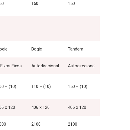
50
150
150
ogie
Bogie
Tandem
 Eixos Fixos
Autodirecional
Autodirecional
00 – (10)
110 – (10)
150 – (10)
06 x 120
406 x 120
406 x 120
000
2100
2100