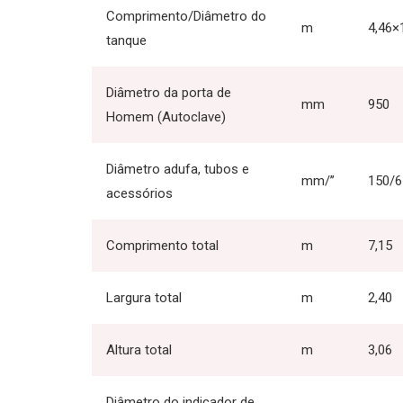
Comprimento/Diâmetro do
m
4,46×
tanque
Diâmetro da porta de
mm
950
Homem (Autoclave)
Diâmetro adufa, tubos e
mm/’’
150/6
acessórios
Comprimento total
m
7,15
Largura total
m
2,40
Altura total
m
3,06
Diâmetro do indicador de