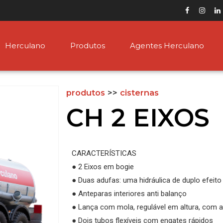
Herculano
Produtos
Agentes Herculano
produtos
>>
cisternas
CH 2 EIXOS
CARACTERÍSTICAS
● 2 Eixos em bogie
● Duas adufas: uma hidráulica de duplo efeit
● Anteparas interiores anti balanço
● Lança com mola, regulável em altura, com a
● Dois tubos flexíveis com engates rápidos