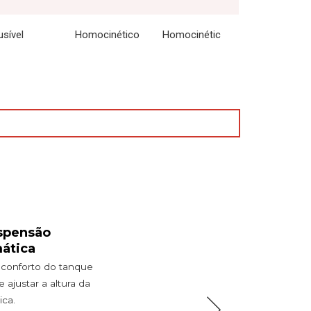
usível
Homocinético
Homocinétic
spensão
ática
e conforto do tanque
ajustar a altura da
ica.