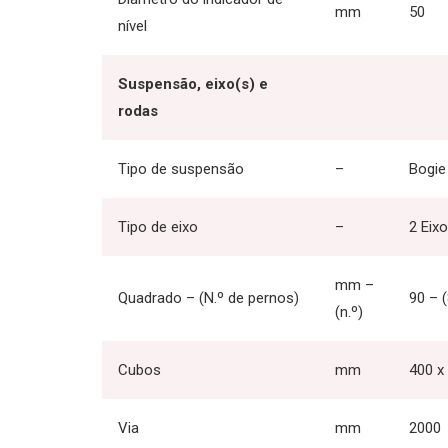
mm
50
nível
Suspensão, eixo(s) e
rodas
Tipo de suspensão
–
Bogie
Tipo de eixo
–
2 Eix
mm –
Quadrado – (N.º de pernos)
90 – (
(n.º)
Cubos
mm
400 x
Via
mm
2000