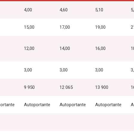
4,00
4,60
5,10
5
15,00
17,00
19,00
2
12,00
14,00
16,00
1
3,00
3,00
3,00
3
9 950
12 065
13 900
1
ortante
Autoportante
Autoportante
Autoportante
A