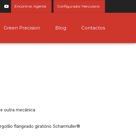
Encontrar Agente
Configurador Herculano
Green Precision
Blog
Contactos
o e outra mecânica
rgolão flangeado giratório Scharmuller®