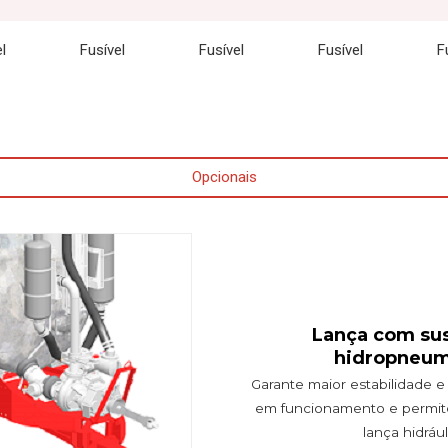
l
Fusível
Fusível
Fusível
F
Opcionais
Lança com su
hidropneum
Garante maior estabilidade 
em funcionamento e permite 
lança hidrául