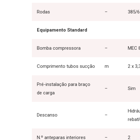
Rodas
–
385/6
Equipamento Standard
Bomba compressora
–
MEC 
Comprimento tubos sucção
m
2 x 3,
Pré-instalação para braço
–
Sim
de carga
Hidráu
Descanso
–
rebatí
N.º anteparas interiores
–
2