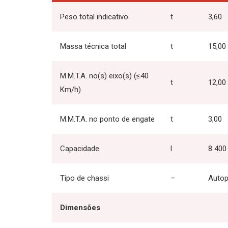
Peso total indicativo
t
3,60
Massa técnica total
t
15,00
M.M.T.A. no(s) eixo(s) (≤40
t
12,00
Km/h)
M.M.T.A. no ponto de engate
t
3,00
Capacidade
l
8 400
Tipo de chassi
–
Autop
Dimensões