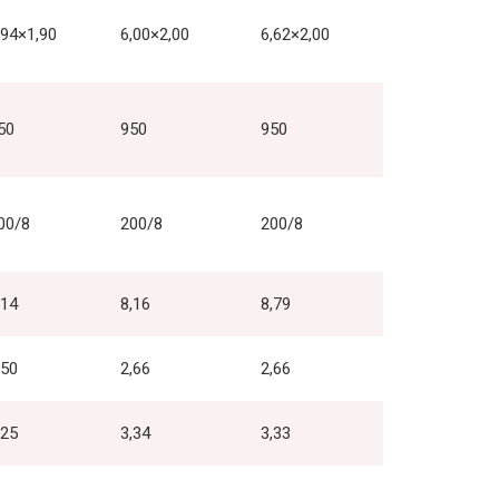
,94×1,90
6,00×2,00
6,62×2,00
50
950
950
00/8
200/8
200/8
,14
8,16
8,79
,50
2,66
2,66
,25
3,34
3,33