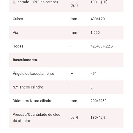
Quadrado – (N.º de pernos)
130 – (10)
(n.º)
Cubos
mm
400×120
Via
mm
1 950
Rodas
–
425/65 R22.5
Basculamento
Ângulo de basculamento
–
49°
N.º lanços cilindro
–
5
Diâmetro/Altura cilindro
mm
200/2950
Pressão/Quantidade de óleo
bar/l
180/45,9
do cilindro