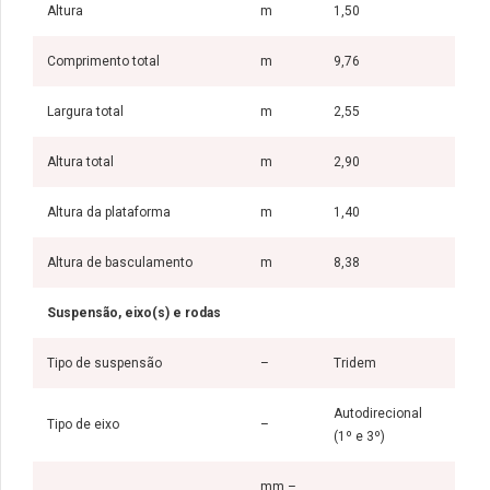
Altura
m
1,50
Comprimento total
m
9,76
Largura total
m
2,55
Altura total
m
2,90
Altura da plataforma
m
1,40
Altura de basculamento
m
8,38
Suspensão, eixo(s) e rodas
Tipo de suspensão
–
Tridem
Autodirecional
Tipo de eixo
–
(1º e 3º)
mm –