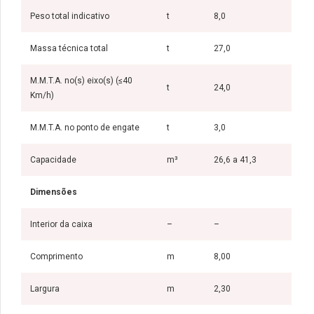
Peso total indicativo
t
8,0
Massa técnica total
t
27,0
M.M.T.A. no(s) eixo(s) (≤40
t
24,0
Km/h)
M.M.T.A. no ponto de engate
t
3,0
Capacidade
m³
26,6 a 41,3
Dimensões
Interior da caixa
–
–
Comprimento
m
8,00
Largura
m
2,30