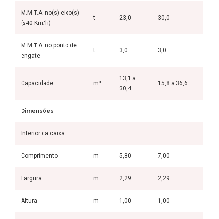
M.M.T.A. no(s) eixo(s)
t
23,0
30,0
(≤40 Km/h)
M.M.T.A. no ponto de
t
3,0
3,0
engate
13,1 a
Capacidade
m³
15,8 a 36,6
30,4
Dimensões
Interior da caixa
–
–
–
Comprimento
m
5,80
7,00
Largura
m
2,29
2,29
Altura
m
1,00
1,00