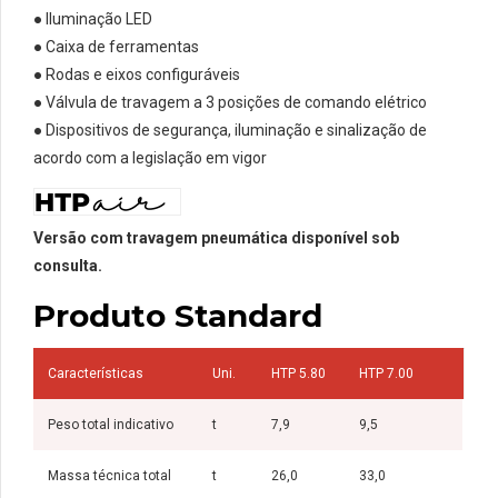
● Iluminação LED
● Caixa de ferramentas
● Rodas e eixos configuráveis
● Válvula de travagem a 3 posições de comando elétrico
● Dispositivos de segurança, iluminação e sinalização de
acordo com a legislação em vigor
Versão com travagem pneumática disponível sob
consulta.
Produto Standard
Características
Uni.
HTP 5.80
HTP 7.00
Peso total indicativo
t
7,9
9,5
Massa técnica total
t
26,0
33,0