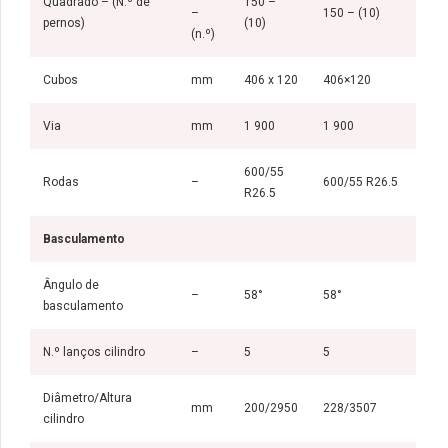
Quadrado – (N.º de
150 –
–
150 – (10)
pernos)
(10)
(n.º)
Cubos
mm
406 x 120
406×120
Via
mm
1 900
1 900
600/55
Rodas
–
600/55 R26.5
R26.5
Basculamento
Ângulo de
–
58°
58°
basculamento
N.º lanços cilindro
–
5
5
Diâmetro/Altura
mm
200/2950
228/3507
cilindro