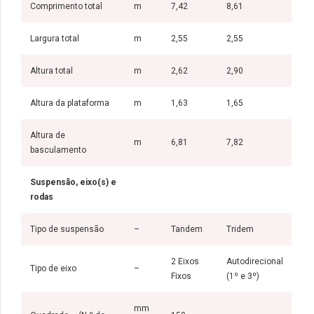
Comprimento total
m
7,42
8,61
Largura total
m
2,55
2,55
Altura total
m
2,62
2,90
Altura da plataforma
m
1,63
1,65
Altura de
m
6,81
7,82
basculamento
Suspensão, eixo(s) e
rodas
Tipo de suspensão
–
Tandem
Tridem
2 Eixos
Autodirecional
Tipo de eixo
–
Fixos
(1º e 3º)
mm