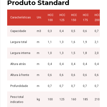
Produto Standard
HCC
HCC
HCC
HCC
HCC
Características
Uni.
100
125
150
175
200
Capacidade
m3
0,3
0,4
0,5
0,6
0,7
Largura total
m
1,1
1,3
1,6
1,9
2,1
Largura interna
m
1,0
1,3
1,5
1,8
2,0
Altura atrás
m
0,4
0,4
0,4
0,4
0,4
Altura à frente
m
0,6
0,6
0,6
0,6
0,6
Profundidade
m
0,7
0,7
0,7
0,7
0,7
Peso total
kg
100
125
160
185
210
indicativo