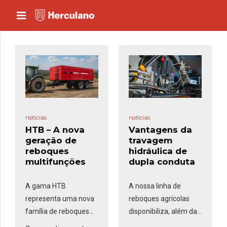
notícias
notícias
HTB – A nova
Vantagens da
geração de
travagem
reboques
hidráulica de
multifunções
dupla conduta
A gama HTB
A nossa linha de
representa uma nova
reboques agrícolas
família de reboques
disponibiliza, além da
multifunções da
travagem
pneumática