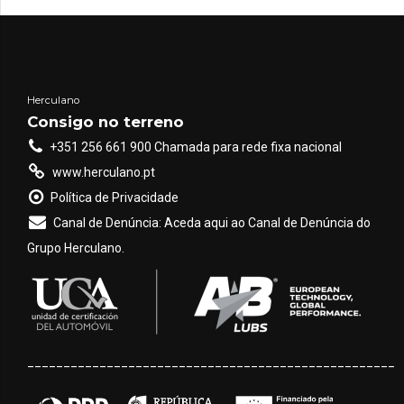
agrícola. Duas das
sobre eixos e trator)
principais tecnologias
ou
reboque com [...]
utilizadas neste
processo são o
DPA
(Débito Proporcional
Herculano
ao Avanço) e o
VRT
Consigo no terreno
(Taxa Variável –
+351 256 661 900 Chamada para rede fixa nacional
Variable Rate
www.herculano.pt
Technology). Embora
Política de Privacidade
ambas tenham o
Canal de Denúncia: Aceda aqui ao Canal de Denúncia do
objetivo de melhorar a
Grupo Herculano.
aplicação [...]
___________________________________________________