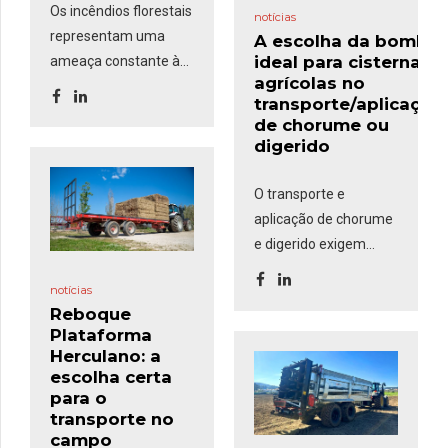
Os incêndios florestais
notícias
representam uma
A escolha da bomba
ideal para cisternas
ameaça constante às
agrícolas no
áreas rurais, exigindo
transporte/aplicação
uma resposta rápida e
de chorume ou
eficaz. O
Kit de
digerido
Incêndios
, composto
por um grupo
O transporte e
motobomba,
aplicação de chorume
mangueiras e uma
e digerido exigem
pistola comumente
equipamentos
usadas nas
notícias
eficientes para
corporações de
Reboque
garantir rapidez no
Plataforma
bombeiros, é uma
enchimento,
Herculano: a
solução robusta e
segurança no
escolha certa
versátil que
pode ser
transporte e precisão
para o
montada em
transporte no
na distribuição. Um
reboques-cisterna e
campo
dos fatores mais