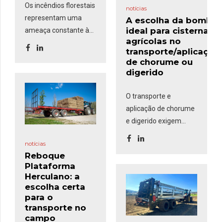
Os incêndios florestais
notícias
representam uma
A escolha da bomba
ideal para cisternas
ameaça constante às
agrícolas no
áreas rurais, exigindo
transporte/aplicação
uma resposta rápida e
de chorume ou
eficaz. O
Kit de
digerido
Incêndios
, composto
por um grupo
O transporte e
motobomba,
aplicação de chorume
mangueiras e uma
e digerido exigem
pistola comumente
equipamentos
usadas nas
notícias
eficientes para
corporações de
Reboque
garantir rapidez no
Plataforma
bombeiros, é uma
enchimento,
Herculano: a
solução robusta e
segurança no
escolha certa
versátil que
pode ser
transporte e precisão
para o
montada em
transporte no
na distribuição. Um
reboques-cisterna e
campo
dos fatores mais