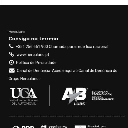
agrícola. Duas das
sobre eixos e trator)
principais tecnologias
ou
reboque com [...]
utilizadas neste
processo são o
DPA
(Débito Proporcional
Herculano
ao Avanço) e o
VRT
Consigo no terreno
(Taxa Variável –
+351 256 661 900 Chamada para rede fixa nacional
Variable Rate
www.herculano.pt
Technology). Embora
Política de Privacidade
ambas tenham o
Canal de Denúncia: Aceda aqui ao Canal de Denúncia do
objetivo de melhorar a
Grupo Herculano.
aplicação [...]
___________________________________________________