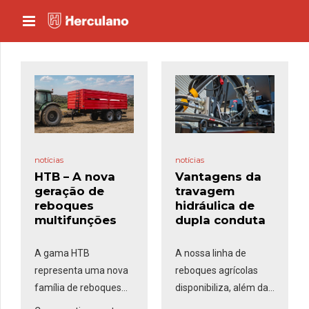
notícias
notícias
HTB – A nova
Vantagens da
geração de
travagem
reboques
hidráulica de
multifunções
dupla conduta
A gama HTB
A nossa linha de
representa uma nova
reboques agrícolas
família de reboques
disponibiliza, além da
multifunções da
travagem
pneumática