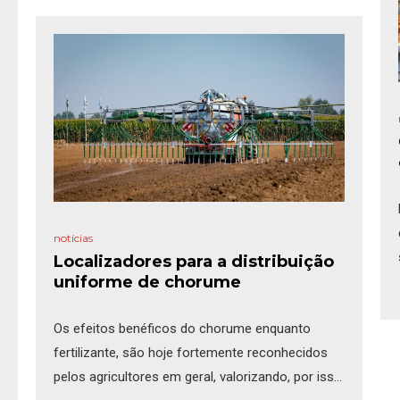
processo são o
DPA
(Débito Proporcional ao
Avanço) e o
VRT
(Taxa Variável – Variable Rate
Technology). Embora ambas tenham o objetivo
de melhorar a aplicação [...]
notícias
Localizadores para a distribuição
uniforme de chorume
Os efeitos benéficos do chorume enquanto
fertilizante, são hoje fortemente reconhecidos
pelos agricultores em geral, valorizando, por isso,