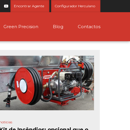
Encontrar Agente
Configurador Herculano
Green Precision
Blog
Contactos
notícias
Kit de Incêndios: opcional que o