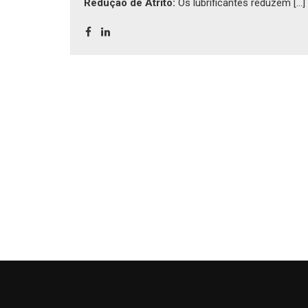
Redução de Atrito:
Os lubrificantes reduzem [...]
essenciais para as operações agrícolas.