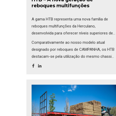
reboques multifunções
A gama HTB representa uma nova família de
reboques multifunções da Herculano,
desenvolvida para oferecer níveis superiores de
resistência, durabilidade e desempenho.
Comparativamente ao nosso modelo atual
designado por reboques de CAMPANHA, os HTB
destacam-se pela utilização do mesmo chassi
dos monocoques, construído em tubo estrutural
Ferpinta®. Esta nova solução confere uma
robustez significativamente superior,
aumentando [...]