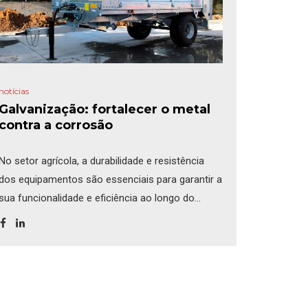
notícias
Galvanização: fortalecer o metal
contra a corrosão
No setor agrícola, a durabilidade e resistência
dos equipamentos são essenciais para garantir a
sua funcionalidade e eficiência ao longo do
tempo, razão pela qual a Herculano tem investido
na inovação e qualidade dos seus produtos.
Neste contexto, a galvanização surge como uma
opção estratégica, oferecendo vantagens claras
sobre a pintura, especialmente nos