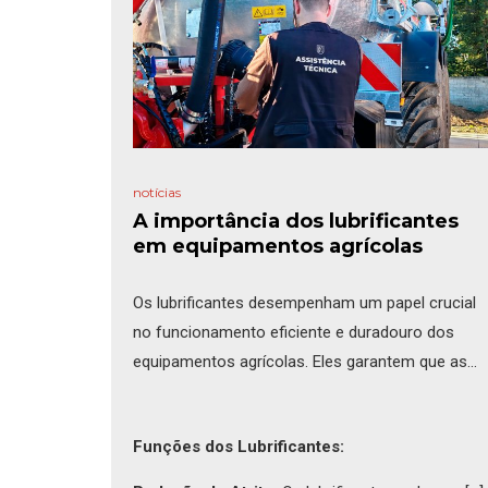
notícias
A importância dos lubrificantes
em equipamentos agrícolas
Os lubrificantes desempenham um papel crucial
no funcionamento eficiente e duradouro dos
equipamentos agrícolas. Eles garantem que as
peças móveis operam suavemente, reduzindo o
atrito, o desgaste e prevenindo falhas
Funções dos Lubrificantes:
mecânicas. Neste artigo, vamos explorar as
várias funções dos lubrificantes e porque são