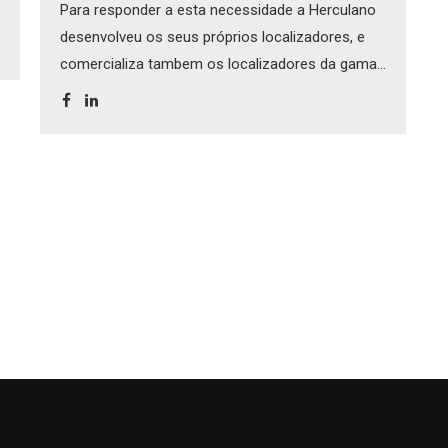
as práticas e equipamentos que permitam uma
Para responder a esta necessidade a Herculano
distribuição eficiente do chorume nos solos.
desenvolveu os seus próprios localizadores, e
comercializa tambem os localizadores da gama
Vogelsang, uma marca alemã pioneira em [...]