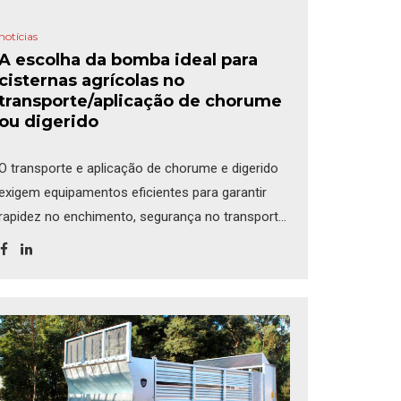
notícias
A escolha da bomba ideal para
cisternas agrícolas no
transporte/aplicação de chorume
ou digerido
O transporte e aplicação de chorume e digerido
exigem equipamentos eficientes para garantir
rapidez no enchimento, segurança no transporte
e precisão na distribuição. Um dos fatores mais
importantes na escolha de uma cisterna agrícola
é o sistema de enchimento/bombeamento, que
deve ser adequado ao tipo de fluido
transportado, à distância de deslocamento e ao
método [...]