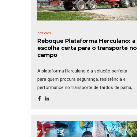
notícias
Reboque Plataforma Herculano: a
escolha certa para o transporte no
campo
A plataforma Herculano é a solução perfeita
para quem procura segurança, resistência e
performance no transporte de fardos de palha,
palotes com hortícolas ou frutas. Disponível em
versões de
8m e 10m de comprimento
e
2,43m de largura
, adapta-se a todas as suas
necessidades, seja como
semirreboque
(carga
sobre eixos e trator) ou
reboque com [...]