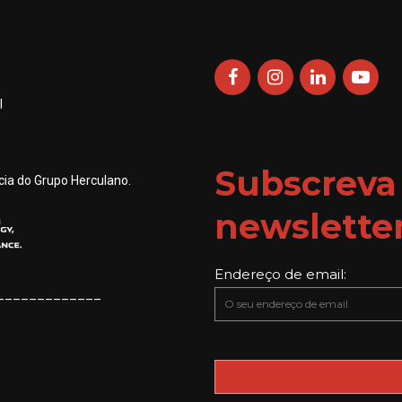
l
Subscreva
ia do Grupo Herculano.
newslette
Endereço de email:
_____________