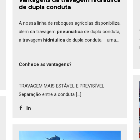
de dupla conduta
A nossa linha de reboques agrícolas disponibiliza,
além da travagem
pneumática
de dupla conduta,
a travagem
hidráulica
de dupla conduta – uma
solução avançada que proporciona benefícios
adicionais de segurança, consistência e controlo,
Conhece as vantagens?
alinhada com o que já é adotado por fabricantes
europeus de referência.
TRAVAGEM MAIS ESTÁVEL E PREVISÍVEL
Separação entre a conduta [...]