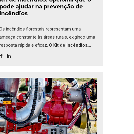
pode ajudar na prevenção de
incêndios
Os incêndios florestais representam uma
ameaça constante às áreas rurais, exigindo uma
resposta rápida e eficaz. O
Kit de Incêndios
,
composto por um grupo motobomba,
mangueiras e uma pistola comumente usadas
nas corporações de bombeiros, é uma solução
robusta e versátil que
pode ser montada em
reboques-cisterna e reboques-tanque
.
Rebocados por tratores agrícolas, estes
equipamentos [...]