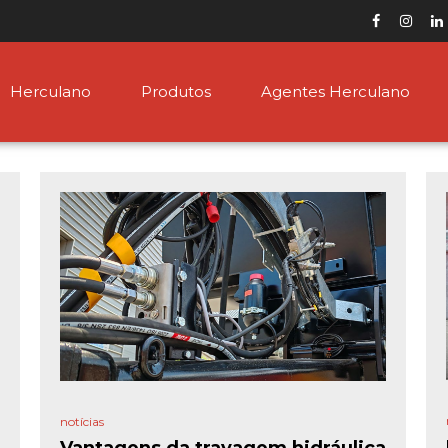
Herculano
Produtos
Agentes Herculano
notícias
Vantagens da travagem hidráulica