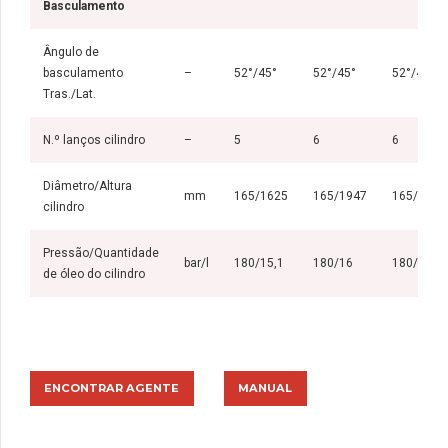
Basculamento
Ângulo de
basculamento
–
52°/45°
52°/45°
52°/45°
Tras./Lat.
N.º lanços cilindro
–
5
6
6
Diâmetro/Altura
mm
165/1625
165/1947
165/1947
cilindro
Pressão/Quantidade
bar/l
180/15,1
180/16
180/16
de óleo do cilindro
ENCONTRAR AGENTE
MANUAL