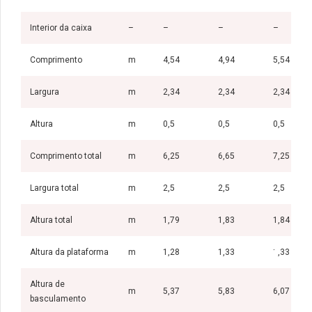
Interior da caixa
–
–
–
–
Comprimento
m
4,54
4,94
5,54
Largura
m
2,34
2,34
2,34
Altura
m
0,5
0,5
0,5
Comprimento total
m
6,25
6,65
7,25
Largura total
m
2,5
2,5
2,5
Altura total
m
1,79
1,83
1,84
Altura da plataforma
m
1,28
1,33
1,33
Altura de
m
5,37
5,83
6,07
basculamento