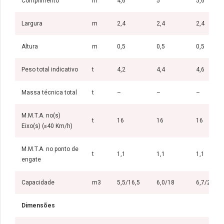
Comprimento
m
4,6
5
5,6
Largura
m
2,4
2,4
2,4
Altura
m
0,5
0,5
0,5
Peso total indicativo
t
4,2
4,4
4,6
Massa técnica total
t
–
–
–
M.M.T.A. no(s)
t
16
16
16
Eixo(s) (≤40 Km/h)
M.M.T.A. no ponto de
t
1,1
1,1
1,1
engate
Capacidade
m3
5,5/16,5
6,0/18
6,7/20,1
Dimensões