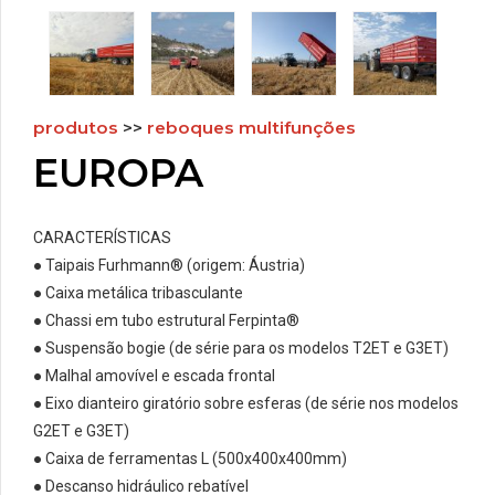
produtos
>>
reboques multifunções
EUROPA
CARACTERÍSTICAS
● Taipais Furhmann® (origem: Áustria)
● Caixa metálica tribasculante
● Chassi em tubo estrutural Ferpinta®
● Suspensão bogie (de série para os modelos T2ET e G3ET)
● Malhal amovível e escada frontal
● Eixo dianteiro giratório sobre esferas (de série nos modelos
G2ET e G3ET)
● Caixa de ferramentas L (500x400x400mm)
● Descanso hidráulico rebatível