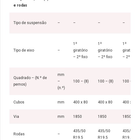
e rodas
Tipo de suspensão
–
–
–
–
1º
1º
1º
Tipo de eixo
–
giratório
giratório
giratório
– 2º fixo
– 2º fixo
– 2º fixo
mm
Quadrado – (N.º de
–
100 – (8)
100 – (8)
100 – (8)
pernos)
(n.º)
Cubos
mm
400 x 80
400 x 80
400 x 80
Via
mm
1850
1850
1850
435/50
435/50
435/50
Rodas
–
R19.5
R19.5
R19.5