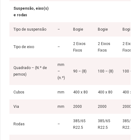
Suspensão, eixo(s)
e rodas
Tipo de suspensão
–
Bogie
Bogie
Bogie
2 Eixos
2 Eixos
2 Eixos
Tipo de eixo
–
Fixos
Fixos
Fixos
mm
Quadrado – (N.º de
–
90 – (8)
100 – (8)
100 – (8)
pernos)
(n.º)
Cubos
mm
400 x 80
400 x 80
400 x 80
Via
mm
2000
2000
2000
385/65
385/65
385/65
Rodas
–
R22.5
R22.5
R22.5