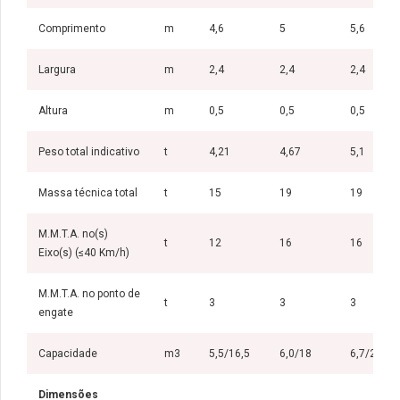
Comprimento
m
4,6
5
5,6
Largura
m
2,4
2,4
2,4
Altura
m
0,5
0,5
0,5
Peso total indicativo
t
4,21
4,67
5,1
Massa técnica total
t
15
19
19
M.M.T.A. no(s)
t
12
16
16
Eixo(s) (≤40 Km/h)
M.M.T.A. no ponto de
t
3
3
3
engate
Capacidade
m3
5,5/16,5
6,0/18
6,7/20,1
Dimensões