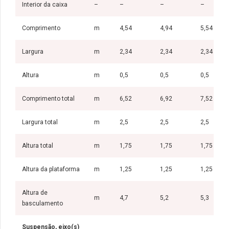
Interior da caixa
–
–
–
–
Comprimento
m
4,54
4,94
5,54
Largura
m
2,34
2,34
2,34
Altura
m
0,5
0,5
0,5
Comprimento total
m
6,52
6,92
7,52
Largura total
m
2,5
2,5
2,5
Altura total
m
1,75
1,75
1,75
Altura da plataforma
m
1,25
1,25
1,25
Altura de
m
4,7
5,2
5,3
basculamento
Suspensão, eixo(s)