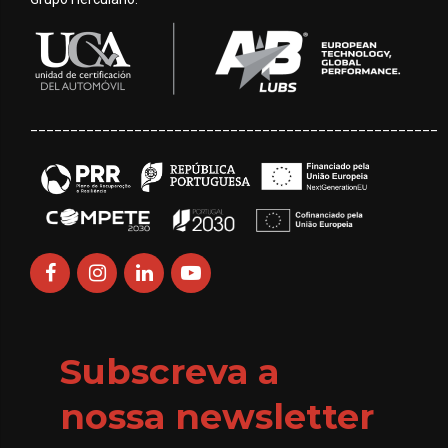
___________________________________________________
Subscreva a
nossa newsletter