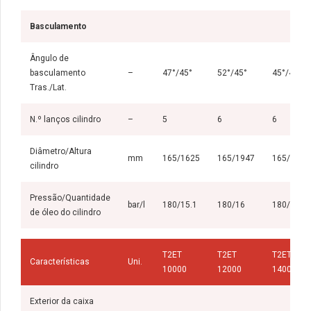
Basculamento
Ângulo de
basculamento
–
47°/45°
52°/45°
45°/45°
Tras./Lat.
N.º lanços cilindro
–
5
6
6
Diâmetro/Altura
mm
165/1625
165/1947
165/1947
cilindro
Pressão/Quantidade
bar/l
180/15.1
180/16
180/16
de óleo do cilindro
T2ET
T2ET
T2ET
Características
Uni.
10000
12000
14000
Exterior da caixa