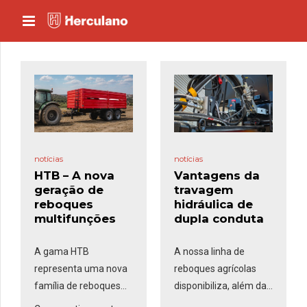
notícias
notícias
HTB – A nova
Vantagens da
geração de
travagem
reboques
hidráulica de
multifunções
dupla conduta
A gama HTB
A nossa linha de
representa uma nova
reboques agrícolas
família de reboques
disponibiliza, além da
multifunções da
travagem
pneumática