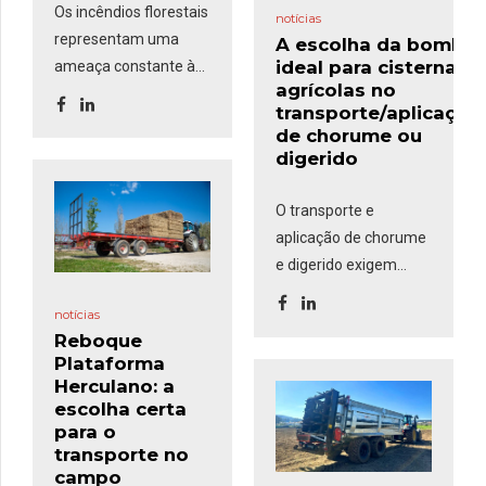
Os incêndios florestais
notícias
representam uma
A escolha da bomba
ideal para cisternas
ameaça constante às
agrícolas no
áreas rurais, exigindo
transporte/aplicação
uma resposta rápida e
de chorume ou
eficaz. O
Kit de
digerido
Incêndios
, composto
por um grupo
O transporte e
motobomba,
aplicação de chorume
mangueiras e uma
e digerido exigem
pistola comumente
equipamentos
usadas nas
notícias
eficientes para
corporações de
Reboque
garantir rapidez no
Plataforma
bombeiros, é uma
enchimento,
Herculano: a
solução robusta e
segurança no
escolha certa
versátil que
pode ser
transporte e precisão
para o
montada em
transporte no
na distribuição. Um
reboques-cisterna e
campo
dos fatores mais