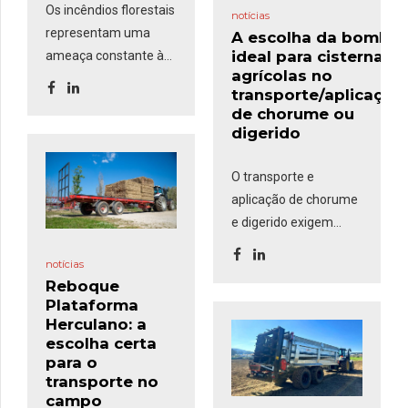
Os incêndios florestais
notícias
representam uma
A escolha da bomba
ideal para cisternas
ameaça constante às
agrícolas no
áreas rurais, exigindo
transporte/aplicação
uma resposta rápida e
de chorume ou
eficaz. O
Kit de
digerido
Incêndios
, composto
por um grupo
O transporte e
motobomba,
aplicação de chorume
mangueiras e uma
e digerido exigem
pistola comumente
equipamentos
usadas nas
notícias
eficientes para
corporações de
Reboque
garantir rapidez no
Plataforma
bombeiros, é uma
enchimento,
Herculano: a
solução robusta e
segurança no
escolha certa
versátil que
pode ser
transporte e precisão
para o
montada em
transporte no
na distribuição. Um
reboques-cisterna e
campo
dos fatores mais