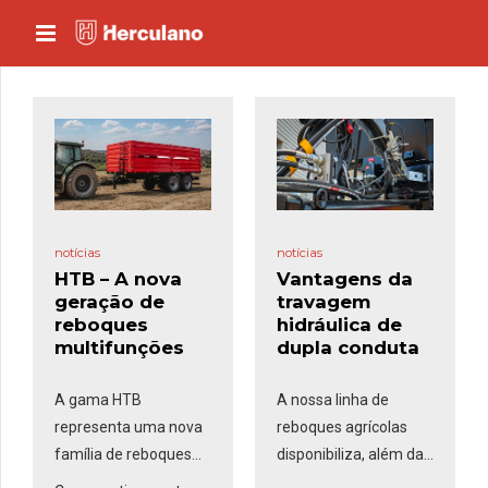
notícias
notícias
HTB – A nova
Vantagens da
geração de
travagem
reboques
hidráulica de
multifunções
dupla conduta
A gama HTB
A nossa linha de
representa uma nova
reboques agrícolas
família de reboques
disponibiliza, além da
multifunções da
travagem
pneumática