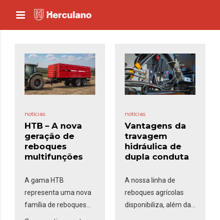
notícias
notícias
HTB – A nova
Vantagens da
geração de
travagem
reboques
hidráulica de
multifunções
dupla conduta
A gama HTB
A nossa linha de
representa uma nova
reboques agrícolas
família de reboques
disponibiliza, além da
multifunções da
travagem
pneumática