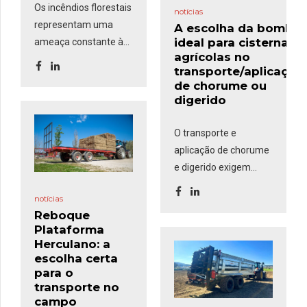
Os incêndios florestais
notícias
representam uma
A escolha da bomba
ideal para cisternas
ameaça constante às
agrícolas no
áreas rurais, exigindo
transporte/aplicação
uma resposta rápida e
de chorume ou
eficaz. O
Kit de
digerido
Incêndios
, composto
por um grupo
O transporte e
motobomba,
aplicação de chorume
mangueiras e uma
e digerido exigem
pistola comumente
equipamentos
usadas nas
notícias
eficientes para
corporações de
Reboque
garantir rapidez no
Plataforma
bombeiros, é uma
enchimento,
Herculano: a
solução robusta e
segurança no
escolha certa
versátil que
pode ser
transporte e precisão
para o
montada em
transporte no
na distribuição. Um
reboques-cisterna e
campo
dos fatores mais